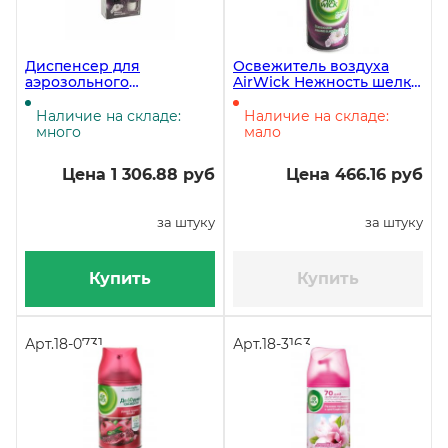
Диспенсер для
Освежитель воздуха
аэрозольного
AirWick Нежность шелка
освежителя воздуха
и лилии для диспенсера,
AirWick Freshmatic
250 мл, спрей
Наличие на складе:
Наличие на складе:
светло-бежевый пластик
много
мало
в комплекте с
освежителем 250мл
Цена 1 306.88 руб
Цена 466.16 руб
за штуку
за штуку
Купить
Купить
Арт.
18-0731
Арт.
18-3163