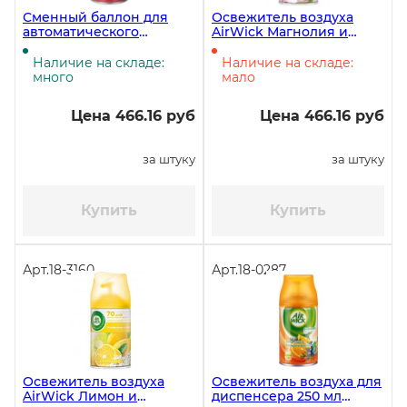
Сменный баллон для
Освежитель воздуха
автоматического
AirWick Магнолия и
освежителя AirWick
Вишня для диспенсера,
Дикий гранат, 250 мл
250 мл
Наличие на складе:
Наличие на складе:
много
мало
Цена 466.16 руб
Цена 466.16 руб
за штуку
за штуку
Купить
Купить
Арт.
18-3160
Арт.
18-0287
Освежитель воздуха
Освежитель воздуха для
AirWick Лимон и
диспенсера 250 мл