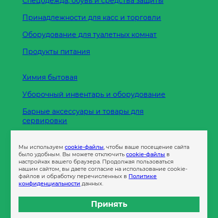
Спецодежда, обувь и средства защиты
Принадлежности для касс и торговли
Оборудование для туалетных комнат
Продукты питания
Химия бытовая
Уборочный инвентарь и оборудование
Барные аксессуары и товары для
сервировки
Кухонные принадлежности
Мы используем
cookie-файлы
, чтобы ваше посещение сайта
Пленка
было удобным. Вы можете отключить
cookie-файлы
в
настройках вашего браузера. Продолжая пользоваться
нашим сайтом, вы даете согласие на использование cookie-
файлов и обработку перечисленных в
Политике
Пакеты и сумки
конфиденциальности
данных.
Контейнеры
Принять
Бумага офисная