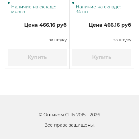
женьшень для
AirWick Антитабак
диспенсера, 250 мл,
Апельсин и Бергамот
Наличие на складе:
Наличие на складе:
спрей
спрей
много
34 шт
Цена 466.16 руб
Цена 466.16 руб
за штуку
за штуку
Купить
Купить
©
Оптиком СПБ
2015 -
2026
Все права защищены.