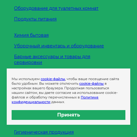
Оборудование для туалетных комнат
Продукты питания
Химия бытовая
Уборочный инвентарь и оборудование
Барные аксессуары и товары для
сервировки
Кухонные принадлежности
Мы используем
cookie-файлы
, чтобы ваше посещение сайта
Пленка
было удобным. Вы можете отключить
cookie-файлы
в
настройках вашего браузера. Продолжая пользоваться
нашим сайтом, вы даете согласие на использование cookie-
файлов и обработку перечисленных в
Политике
Пакеты и сумки
конфиденциальности
данных.
Контейнеры
Принять
Бумага офисная
Гигиеническая продукция