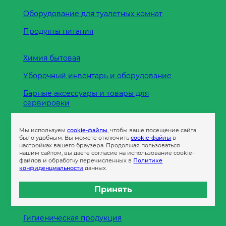
Оборудование для туалетных комнат
Продукты питания
Химия бытовая
Уборочный инвентарь и оборудование
Барные аксессуары и товары для
сервировки
Кухонные принадлежности
Мы используем
cookie-файлы
, чтобы ваше посещение сайта
Пленка
было удобным. Вы можете отключить
cookie-файлы
в
настройках вашего браузера. Продолжая пользоваться
нашим сайтом, вы даете согласие на использование cookie-
файлов и обработку перечисленных в
Политике
Пакеты и сумки
конфиденциальности
данных.
Контейнеры
Принять
Бумага офисная
Гигиеническая продукция