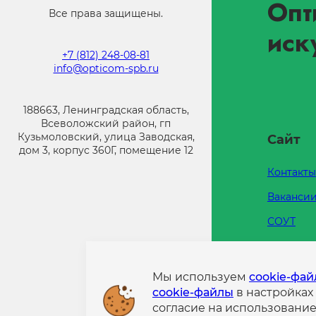
Опт
Все права защищены.
иск
+7 (812) 248-08-81
info@opticom-spb.ru
188663, Ленинградская область,
Всеволожский район, гп
Кузьмоловский, улица Заводская,
Сайт
дом 3, корпус 360Г, помещение 12
Контакты
Ваканси
СОУТ
Каталоги
Напишит
Мы используем
cookie-фа
cookie-файлы
в настройках
Политик
согласие на использовани
конфиде