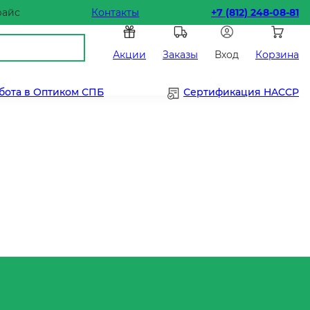
райс
Контакты
+7 (812) 248-08-81
Акции
Заказы
Вход
Корзина
бота в Оптиком СПБ
Сертификация HACCP