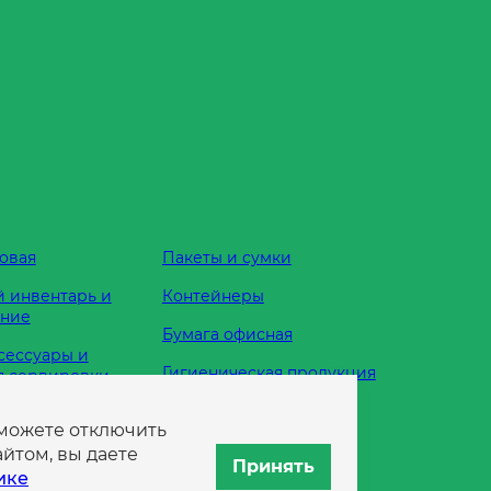
овая
Пакеты и сумки
 инвентарь и
Контейнеры
ание
Бумага офисная
сессуары и
Гигиеническая продукция
я сервировки
Одноразовая посуда
 можете отключить
жности
йтом, вы даете
Принять
ике