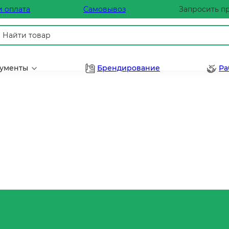
и оплата
Самовывоз
Запросить п
рументы
Брендирование
Ра