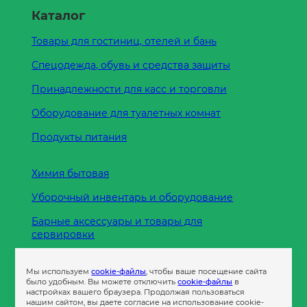
Каталог
Товары для гостиниц, отелей и бань
Спецодежда, обувь и средства защиты
Принадлежности для касс и торговли
Оборудование для туалетных комнат
Продукты питания
Химия бытовая
Уборочный инвентарь и оборудование
Барные аксессуары и товары для
сервировки
Кухонные принадлежности
Мы используем
cookie-файлы
, чтобы ваше посещение сайта
Пленка
было удобным. Вы можете отключить
cookie-файлы
в
настройках вашего браузера. Продолжая пользоваться
нашим сайтом, вы даете согласие на использование cookie-