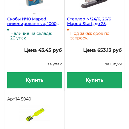
Скобы №10 Maped,
Степлер №24/6, 26/6
никелированные, 1000
Maped Start, до 25
штук в упаковке,
листов, металлический
Standard
корпус
Наличие на складе:
Под заказ: срок по
26 упак
запросу.
Цена 43.45 руб
Цена 653.13 руб
за упак
за штуку
Купить
Купить
Арт.
14-5040