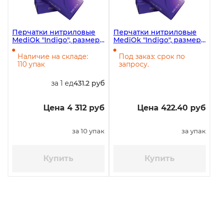
Перчатки нитриловые
Перчатки нитриловые
MediOk "Indigo", размер
MediOk "Indigo", размер
S, фиолетовые, 100 штук
L, фиолетовые, 100 штук
в упаковке, 10 упаковок в
в упаковке, 10 упаковок в
Наличие на складе:
Под заказ: срок по
коробке
коробке
110 упак
запросу.
за 1 ед
431.2 руб
Цена 4 312 руб
Цена 422.40 руб
за 10 упак
за упак
Купить
Купить