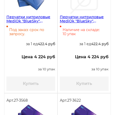
Перчатки нитриловые
Перчатки нитриловые
MediOk "BlueSky",
MediOk "BlueSky",
размер M, голубые, 100
размер L, голубые, 100
штук в упаковке, 10
штук в упаковке, 10
Под заказ: срок по
Наличие на складе:
упаковок в коробке
упаковок в коробке
запросу.
10 упак
за 1 ед
422.4 руб
за 1 ед
422.4 руб
Цена 4 224 руб
Цена 4 224 руб
за 10 упак
за 10 упак
Купить
Купить
Арт.
27-3568
Арт.
27-3622