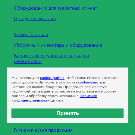
Оборудование для туалетных комнат
Продукты питания
Химия бытовая
Уборочный инвентарь и оборудование
Барные аксессуары и товары для
сервировки
Кухонные принадлежности
Мы используем
cookie-файлы
, чтобы ваше посещение сайта
Пленка
было удобным. Вы можете отключить
cookie-файлы
в
настройках вашего браузера. Продолжая пользоваться
нашим сайтом, вы даете согласие на использование cookie-
файлов и обработку перечисленных в
Политике
Пакеты и сумки
конфиденциальности
данных.
Контейнеры
Принять
Бумага офисная
Гигиеническая продукция