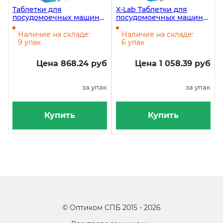
Таблетки для
X-Lab Таблетки для
посудомоечных машин
посудомоечных машин
X-Lab 2000 г, 100 таблеток
2000 г, 200 таблеток
в упаковке
Наличие на складе:
Наличие на складе:
9 упак
6 упак
Цена 868.24 руб
Цена 1 058.39 руб
за упак
за упак
Купить
Купить
©
Оптиком СПБ
2015 -
2026