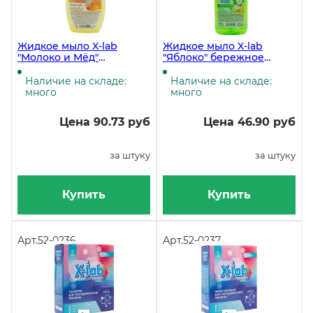
Жидкое мыло X-lab
Жидкое мыло X-lab
"Молоко и Мёд"
"Яблоко" бережное
бережное очищение и
очищение, 500 мл
смягчение кожи, 500 мл
Наличие на складе:
Наличие на складе:
много
много
Цена 90.73 руб
Цена 46.90 руб
за штуку
за штуку
Купить
Купить
Арт.
52-0236
Арт.
52-0237