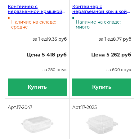
Контейнер с
Контейнер с
неразъемной крышкой
неразъемной крышкой
РК-35М, 1800 мл,
РК-11, 640 мл, 130х130х58
236х130х93 мм, в
мм, в упаковке 600 штук
Наличие на складе:
Наличие на складе:
упаковке 280 штук
средне
много
за 1 ед
19.35 руб
за 1 ед
8.77 руб
Цена 5 418 руб
Цена 5 262 руб
за 280 штук
за 600 штук
Купить
Купить
Арт.
17-2047
Арт.
17-2025