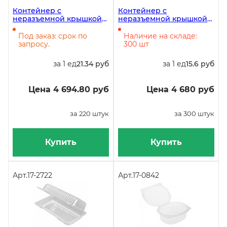
Контейнер с
Контейнер с
неразъемной крышкой
неразъемной крышкой
РК-38(Т)М, 2000 мл,
500 мл, 137х137х68 мм,
238х140х95 мм, в
ПЭТ, 300 штук
Под заказ: срок по
Наличие на складе:
упаковке 220 штук
запросу.
300 шт
за 1 ед
21.34 руб
за 1 ед
15.6 руб
Цена 4 694.80 руб
Цена 4 680 руб
за 220 штук
за 300 штук
Купить
Купить
Арт.
17-2722
Арт.
17-0842