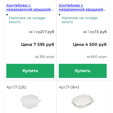
Контейнер с
Контейнер с
неразъемной крышкой
неразъемной крышкой
РК-30, 2200 мл,
РК-10, 400 мл, 120х120х63
218х150х64 мм, в
мм, в упаковке 600 штук
Наличие на складе:
Наличие на складе:
упаковке 350 штук
много
много
за 1 ед
21.7 руб
за 1 ед
7.5 руб
Цена 7 595 руб
Цена 4 500 руб
за 350 штук
за 600 штук
Купить
Купить
Арт.
17-2282
Арт.
17-0843