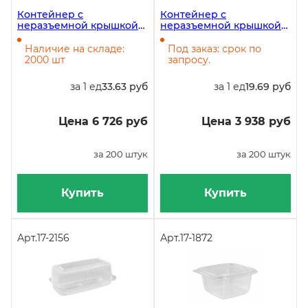
Контейнер с
Контейнер с
неразъемной крышкой
неразъемной крышкой
SL-81, 266х205х90 мм, в
750 мл, 168х168х60 мм,
упаковке 200 штук
ПР-СК-РГ-750, ПЭТ,
Наличие на складе:
Под заказ: срок по
ЭКОНОМ, 200 штук
2000 шт
запросу.
за 1 ед
33.63 руб
за 1 ед
19.69 руб
Цена 6 726 руб
Цена 3 938 руб
за 200 штук
за 200 штук
Купить
Купить
Арт.
17-2156
Арт.
17-1872