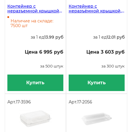
Контейнер с
Контейнер с
неразъемной крышкой
неразъёмной крышкой,
РК-11Л(КЛ), 1000 мл,
375 мл, 137х142х48 мм,
130х130х94 мм, в
ПЭТ, 300 штук
Наличие на складе:
упаковке 500 штук
7500 шт
за 1 ед
13.99 руб
за 1 ед
12.01 руб
Цена 6 995 руб
Цена 3 603 руб
за 500 штук
за 300 штук
Купить
Купить
Арт.
17-3596
Арт.
17-2056