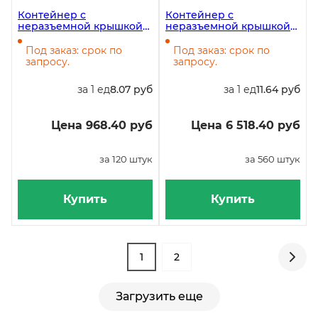
Контейнер с
Контейнер с
неразъемной крышкой
неразъемной крышкой
152х152х80 мм, 1360 мл,
ФП-К35/С, 1570 мл,
120 штук
223х117х84 мм, 560 штук
Под заказ: срок по
Под заказ: срок по
запросу.
запросу.
за 1 ед
8.07 руб
за 1 ед
11.64 руб
Цена 968.40 руб
Цена 6 518.40 руб
за 120 штук
за 560 штук
Купить
Купить
1
2
Загрузить еще