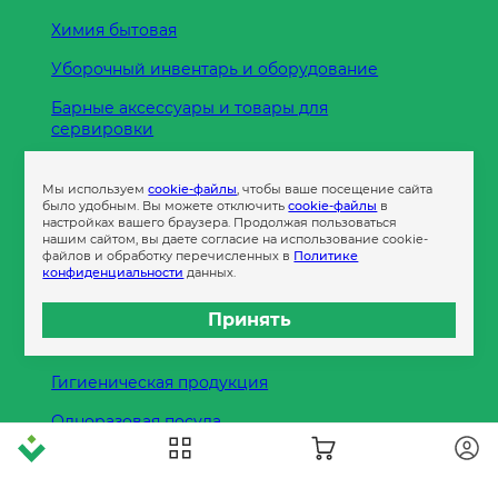
Химия бытовая
Уборочный инвентарь и оборудование
Барные аксессуары и товары для
сервировки
Кухонные принадлежности
Мы используем
cookie-файлы
, чтобы ваше посещение сайта
Пленка
было удобным. Вы можете отключить
cookie-файлы
в
настройках вашего браузера. Продолжая пользоваться
нашим сайтом, вы даете согласие на использование cookie-
файлов и обработку перечисленных в
Политике
Пакеты и сумки
конфиденциальности
данных.
Контейнеры
Принять
Бумага офисная
Гигиеническая продукция
Одноразовая посуда