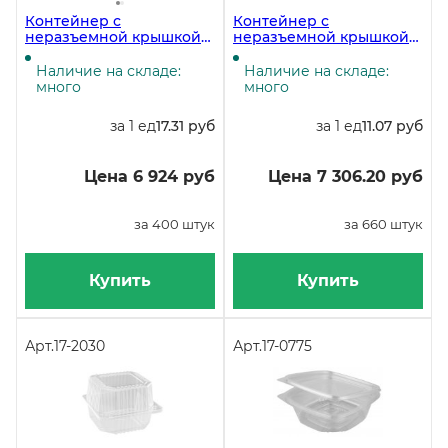
Контейнер с
Контейнер с
неразъемной крышкой
неразъемной крышкой
РК-21ТМ, 1550 мл,
150х150х80 мм, 1250 мл,
218х141х68 мм, в упаковке
РК 15 (М) (ОП), 660 штук
Наличие на складе:
Наличие на складе:
400 штук
много
много
за 1 ед
17.31 руб
за 1 ед
11.07 руб
Цена 6 924 руб
Цена 7 306.20 руб
за 400 штук
за 660 штук
Купить
Купить
Арт.
17-2030
Арт.
17-0775