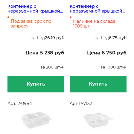
Контейнер с
Контейнер с
неразъемной крышкой
неразъемной крышкой
РК-40М, 1700 мл,
РК-9, 240 мл, 118х89х43
270х134х83 мм, в
мм, в упаковке 1000 штук
Под заказ: срок по
Наличие на складе:
упаковке 200 штук
запросу.
1000 шт
за 1 ед
26.19 руб
за 1 ед
6.75 руб
Цена 5 238 руб
Цена 6 750 руб
за 200 штук
за 1000 штук
Купить
Купить
Арт.
17-0984
Арт.
17-7152