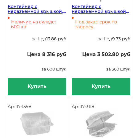
Контейнер с
Контейнер с
неразъемной крышкой,
неразъемной крышкой
192х82х45 мм, 800 мл,
РКС-500ОП, 500 мл,
прозрачный SL-18, 600
159х130х55 мм, овальный,
Наличие на складе:
Под заказ: срок по
штук
в упаковке 360 штук
600 шт
запросу.
за 1 ед
13.86 руб
за 1 ед
9.73 руб
Цена 8 316 руб
Цена 3 502.80 руб
за 600 штук
за 360 штук
Купить
Купить
Арт.
17-1398
Арт.
17-3118