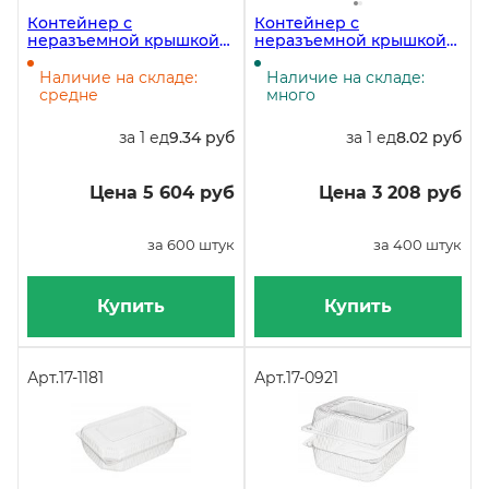
Контейнер с
Контейнер с
неразъемной крышкой
неразъемной крышкой
РК-11Д(М), 920 мл,
РКС-250/1ОП, 250 мл,
132х131х78 мм, в упаковке
159х130х30 мм, овальный,
Наличие на складе:
Наличие на складе:
600 штук
в упаковке 400 штук
средне
много
за 1 ед
9.34 руб
за 1 ед
8.02 руб
Цена 5 604 руб
Цена 3 208 руб
за 600 штук
за 400 штук
Купить
Купить
Арт.
17-1181
Арт.
17-0921