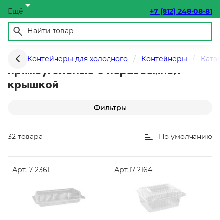
Ещё
+7 (812) 248-08-81
Контейнеры для холодного
Контейнеры для холодного
Контейнеры
Ката
прямоугольные с неразъемной
крышкой
Фильтры
32 товара
По умолчанию
Арт.
17-2361
Арт.
17-2164