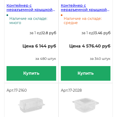
Контейнер с
Контейнер с
неразъемной крышкой
неразъемной крышкой
РК-19, 800 мл, 222х117х53
РК-14Т, 620 мл, 142х123х68
мм, 480 штук
мм, 340 штук
Наличие на складе:
Наличие на складе:
много
средне
за 1 ед
12.8 руб
за 1 ед
13.46 руб
Цена 6 144 руб
Цена 4 576.40 руб
за 480 штук
за 340 штук
Купить
Купить
Арт.
17-2160
Арт.
17-2028