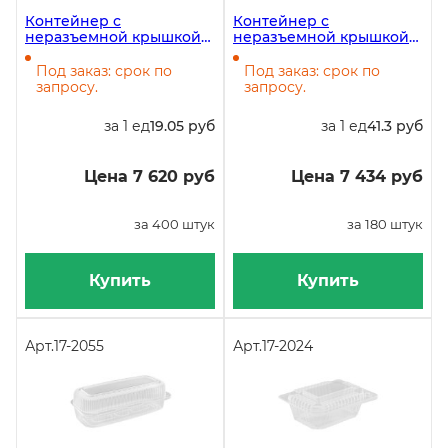
Контейнер с
Контейнер с
неразъемной крышкой
неразъемной крышкой
ФП-К30/Т, 2090 мл,
РК-50КЛ, 2500 мл,
240х172х71 мм, 400 штук в
314х191х54 мм, в упаковке
Под заказ: срок по
Под заказ: срок по
коробке
180 штук
запросу.
запросу.
за 1 ед
19.05 руб
за 1 ед
41.3 руб
Цена 7 620 руб
Цена 7 434 руб
за 400 штук
за 180 штук
Купить
Купить
Арт.
17-2055
Арт.
17-2024