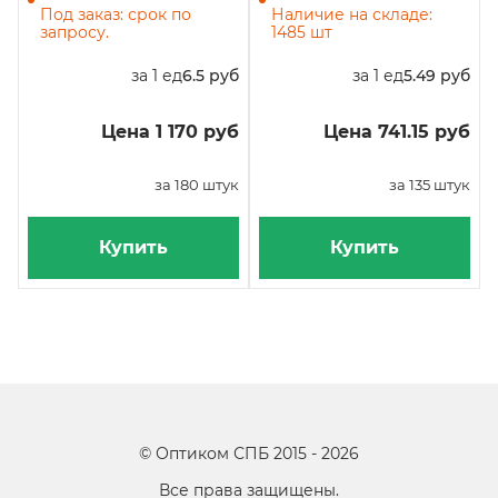
коричневый, в упаковке
коричневый, 135 штук
Под заказ: срок по
Наличие на складе:
180 штук
запросу.
1485 шт
за 1 ед
6.5 руб
за 1 ед
5.49 руб
Цена 1 170 руб
Цена 741.15 руб
за 180 штук
за 135 штук
Купить
Купить
©
Оптиком СПБ
2015 -
2026
Все права защищены.