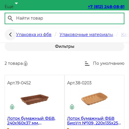
Ещё
+7 (812) 248-08-81
Лотки и подложки фбв
Упаковка из фбв
Упаковочные материалы
Кат
Фильтры
2 товара
По умолчанию
Арт.
19-0452
Арт.
38-0203
Лоток бумажный ФБВ,
Лоток бумажный ФБВ
240х160х37 мм,
БиоУп №109, 220х135х25
влагопрочный,
мм, влагопрочный,