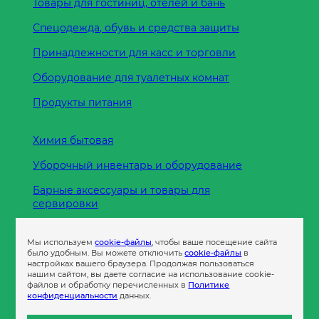
Товары для гостиниц, отелей и бань
Спецодежда, обувь и средства защиты
Принадлежности для касс и торговли
Оборудование для туалетных комнат
Продукты питания
Химия бытовая
Уборочный инвентарь и оборудование
Барные аксессуары и товары для
сервировки
Кухонные принадлежности
Мы используем
cookie-файлы
, чтобы ваше посещение сайта
Пленка
было удобным. Вы можете отключить
cookie-файлы
в
настройках вашего браузера. Продолжая пользоваться
нашим сайтом, вы даете согласие на использование cookie-
файлов и обработку перечисленных в
Политике
Пакеты и сумки
конфиденциальности
данных.
Контейнеры