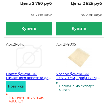
Цена 2 760 руб
Цена 2 525 руб
за 3000 штук
за 2500 штук
Купить
Купить
Арт.
21-0147
Арт.
21-9005
Пакет бумажный
Уголок бумажный
Приятного аппетита для
150х170 мм, крафт ВПМ,
шаурмы/шавермы
бежевый, 40 г/м2, в
95х40х220, 40г/м2, 1600
упаковке 2000 штук
Наличие на складе:
Новинка
штук
много
Наличие на складе:
4800 шт