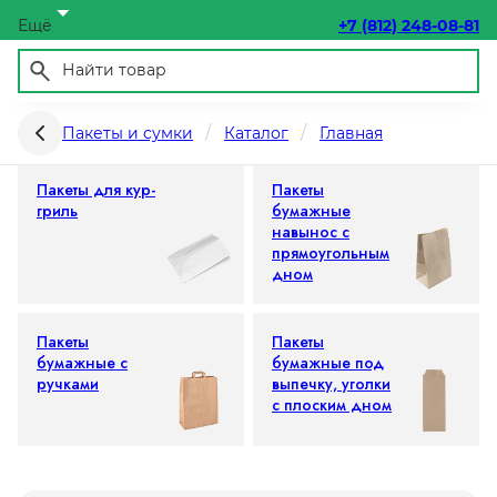
Ещё
+7 (812) 248-08-81
Пакеты бумажные
Пакеты и сумки
Каталог
Главная
Пакеты для кур-
Пакеты
гриль
бумажные
навынос с
прямоугольным
дном
Пакеты
Пакеты
бумажные с
бумажные под
ручками
выпечку, уголки
с плоским дном