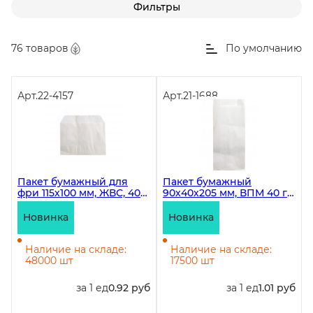
Фильтры
76 товаров
По умолчанию
Арт.
22-4157
Арт.
21-1688
Пакет бумажный для
Пакет бумажный
фри 115х100 мм, ЖВС, 40
90х40х205 мм, ВПМ 40 г/
гр/м2, белый, в упаковке
м2, белый, 2500 штук
3000 штук
Новинка
Новинка
Наличие на складе:
Наличие на складе:
48000 шт
17500 шт
за 1 ед
0.92 руб
за 1 ед
1.01 руб