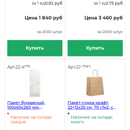
за 1 ед
0.92 руб
за 1 ед
1.73 руб
Цена 1 840 руб
Цена 3 460 руб
за 2000 штук
за 2000 штук
Купить
Купить
Арт.
22-4175
Арт.
22-7182
Пакет бумажный,
Пакет-сумка крафт,
100х65х260 мм,
22+12x25 см, 70 г/м2, с
жиростойкая бумага "Ж",
кручеными ручками, в
белый, 3200 штук в
упаковке 250 штук
Наличие на складе:
Наличие на складе:
коробке
средне
много