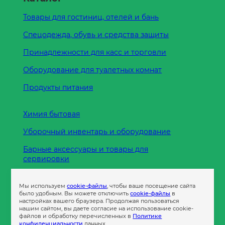
Товары для гостиниц, отелей и бань
Спецодежда, обувь и средства защиты
Принадлежности для касс и торговли
Оборудование для туалетных комнат
Продукты питания
Химия бытовая
Уборочный инвентарь и оборудование
Барные аксессуары и товары для
сервировки
Кухонные принадлежности
Мы используем
cookie-файлы
, чтобы ваше посещение сайта
Пленка
было удобным. Вы можете отключить
cookie-файлы
в
настройках вашего браузера. Продолжая пользоваться
нашим сайтом, вы даете согласие на использование cookie-
файлов и обработку перечисленных в
Политике
Пакеты и сумки
конфиденциальности
данных.