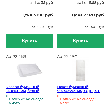
за 1 ед
3.1 руб
за 1 ед
11.68 руб
Цена 3 100 руб
Цена 2 920 руб
за 1000 штук
за 250 штук
Купить
Купить
Арт.
22-4139
Арт.
22-4150
Уголок бумажный
Пакет бумажный,
140х160 мм, белый,
90х40х205 мм, ОДП, 40 г/
жиростойкий, 40 г/м2, в
м2, белый, 1600 штук в
упаковке 2500 штук
коробке
Наличие на складе:
Наличие на складе:
много
мало