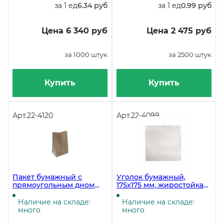
за 1 ед
6.34 руб
за 1 ед
0.99 руб
Цена 6 340 руб
Цена 2 475 руб
за 1000 штук
за 2500 штук
Купить
Купить
Арт.
22-4120
Арт.
22-4099
Пакет бумажный с
Уголок бумажный,
прямоугольным дном
175х175 мм, жиростойкая
«В», 180х120х290 мм,
бумага, 40 г/м2, белый,
коричневый, 1000 штук в
2500 штук в упаковке
Наличие на складе:
Наличие на складе:
упаковке
много
много