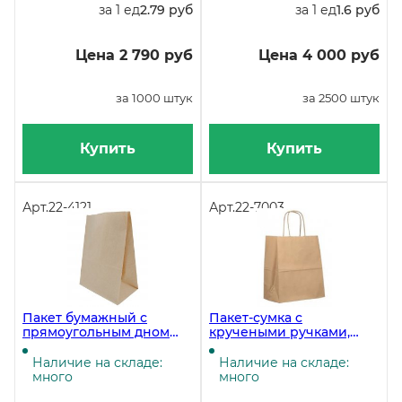
за 1 ед
2.79 руб
за 1 ед
1.6 руб
Цена 2 790 руб
Цена 4 000 руб
за 1000 штук
за 2500 штук
Купить
Купить
Арт.
22-4121
Арт.
22-7003
Пакет бумажный с
Пакет-сумка c
прямоугольным дном
кручеными ручками,
«С», 220х120х290 мм,
24+14х28 см, 70 г/м2,
коричневый, 1000 штук в
крафт, 250 штук
Наличие на складе:
Наличие на складе:
упаковке
много
много