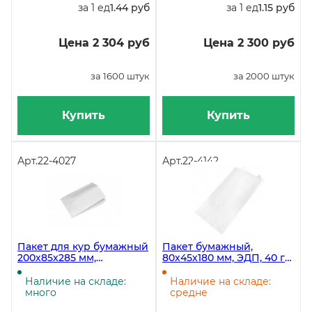
за 1 ед
1.44 руб
за 1 ед
1.15 руб
Цена 2 304 руб
Цена 2 300 руб
за 1600 штук
за 2000 штук
Купить
Купить
Арт.
22-4027
Арт.
22-4142
Пакет для кур бумажный
Пакет бумажный,
200х85х285 мм,
80х45х180 мм, ЭДП, 40 г/
жиростойкий,
м2, белый, 2500 штук в
ламинированный, без
коробке
Наличие на складе:
Наличие на складе:
печати, в упаковке 1000
много
средне
штук