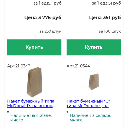
за 1 ед
15.1 руб
за 1 ед
3.51 руб
Цена 3 775 руб
Цена 351 руб
за 250 штук
за 100 штук
Купить
Купить
Арт.
21-0342
Арт.
21-0344
Пакет бумажный типа
Пакет бумажный "С",
McDonald's на вынос,
типа McDonald's, на
120х80х240 штук,
вынос, 220х120х290 мм,
коричневый, 100 штук
коричневый, 100 штук в
Наличие на складе:
Наличие на складе:
упаковке
много
много