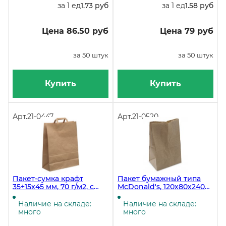
за 1 ед
1.73 руб
за 1 ед
1.58 руб
Цена 86.50 руб
Цена 79 руб
за 50 штук
за 50 штук
Купить
Купить
Арт.
21-0447
Арт.
21-0520
Пакет-сумка крафт
Пакет бумажный типа
35+15х45 мм, 70 г/м2, с
McDonald's, 120х80х240
плоскими ручками, 250
мм, "А" коричневый на
штук
вынос, 1200 штук
Наличие на складе:
Наличие на складе:
много
много