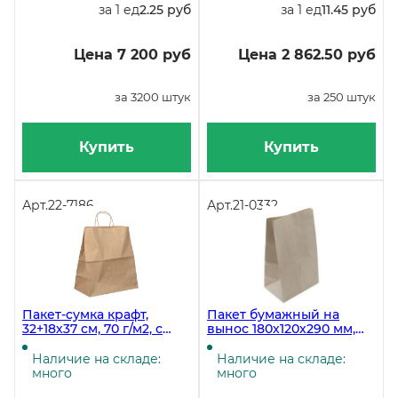
за 1 ед
2.25 руб
за 1 ед
11.45 руб
Цена 7 200 руб
Цена 2 862.50 руб
за 3200 штук
за 250 штук
Купить
Купить
Арт.
22-7186
Арт.
21-0332
Пакет-сумка крафт,
Пакет бумажный на
32+18х37 см, 70 г/м2, с
вынос 180х120х290 мм,
кручеными ручками, в
коричневый, 100 штук, 9
упаковке 250 штук
упаковок
Наличие на складе:
Наличие на складе:
много
много