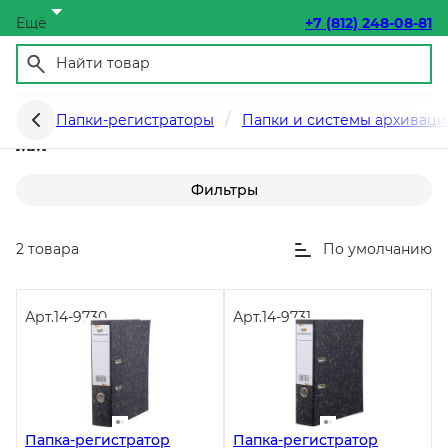
Ещё
+7 (812) 248-08-81
Папки-регистраторы офсет 70-125
Папки-регистраторы
Папки и системы архивац
мм
Фильтры
2 товара
По умолчанию
Арт.
14-9730
Арт.
14-9731
Папка-регистратор
Папка-регистратор