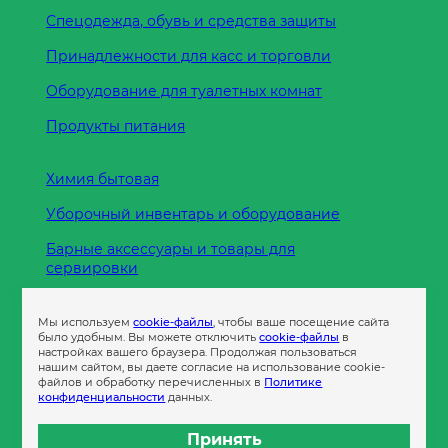
Спецодежда, обувь и средства защиты
Принадлежности для касс и торговли
Оборудование для туалетных комнат
Продукты питания
Химия бытовая
Уборочный инвентарь и оборудование
Барные аксессуары и товары для
сервировки
Кухонные принадлежности
Мы используем
cookie-файлы
, чтобы ваше посещение сайта
Пленка
было удобным. Вы можете отключить
cookie-файлы
в
настройках вашего браузера. Продолжая пользоваться
нашим сайтом, вы даете согласие на использование cookie-
файлов и обработку перечисленных в
Политике
Пакеты и сумки
конфиденциальности
данных.
Контейнеры
Принять