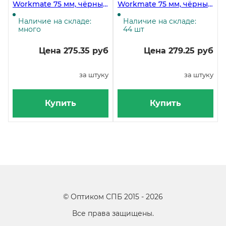
Workmate 75 мм, чёрный
Workmate 75 мм, чёрный
мрамор, без
мрамор, с
металлической
металлической
Наличие на складе:
Наличие на складе:
окантовки, собранная
окантовкой, собранная
много
44 шт
Цена 275.35 руб
Цена 279.25 руб
за штуку
за штуку
Купить
Купить
©
Оптиком СПБ
2015 -
2026
Все права защищены.