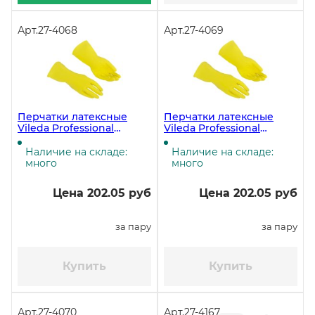
Арт.
27-4068
Арт.
27-4069
Перчатки латексные
Перчатки латексные
Vileda Professional
Vileda Professional
Контракт, размер М,
Контракт, размер S,
жёлтые ЧЗ
жёлтые ЧЗ
Наличие на складе:
Наличие на складе:
много
много
Цена 202.05 руб
Цена 202.05 руб
за пару
за пару
Купить
Купить
Арт.
27-4070
Арт.
27-4167