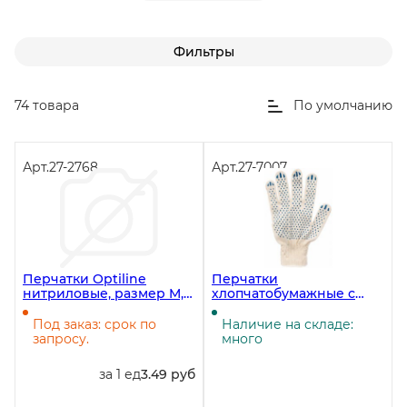
Фильтры
74 товара
По умолчанию
Арт.
27-2768
Арт.
27-7007
Перчатки Optiline
Перчатки
нитриловые, размер M,
хлопчатобумажные с
голубые, 200 штук в
ПВХ, 3 нити, 10 класс
упаковке
вязки, Эконом, 10 пар
Под заказ: срок по
Наличие на складе:
запросу.
много
за 1 ед
3.49 руб