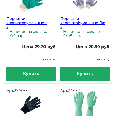
Перчатки
Перчатки
хлопчатобумажные с
хлопчатобумажные Люкс
латексным обливом, 300
2, с ПВХ напылением,
пар в упаковке
точка, волна, протектор
Наличие на складе:
Наличие на складе:
574 пара
4398 пара
Цена 29.70 руб
Цена 20.99 руб
за пару
за пару
Купить
Купить
Арт.
27-7055
Арт.
27-0874