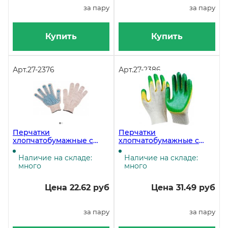
за пару
за пару
Купить
Купить
Арт.
27-2376
Арт.
27-2386
Перчатки
Перчатки
хлопчатобумажные с
хлопчатобумажные с
ПВХ, 5-нитка, 10 класс
двойным латексным
вязки, 10 пар
обливом, 300 пар в
Наличие на складе:
Наличие на складе:
упаковке
много
много
Цена 22.62 руб
Цена 31.49 руб
за пару
за пару