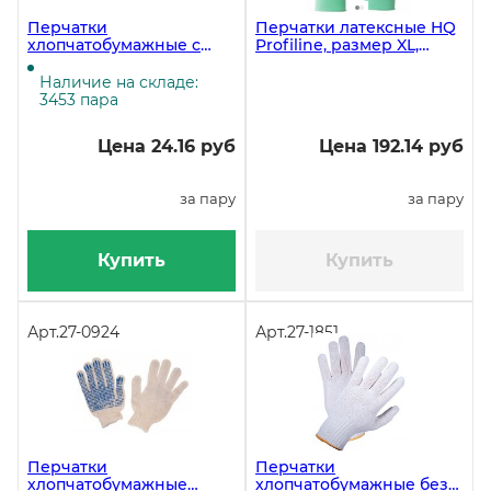
Перчатки
Перчатки латексные HQ
хлопчатобумажные с
Profiline, размер XL,
ПВХ напылением, 5
зеленые
нитей, 7 класс, черные
Наличие на складе:
3453 пара
Цена 24.16 руб
Цена 192.14 руб
за пару
за пару
Купить
Купить
Арт.
27-0924
Арт.
27-1851
Перчатки
Перчатки
хлопчатобумажные
хлопчатобумажные без