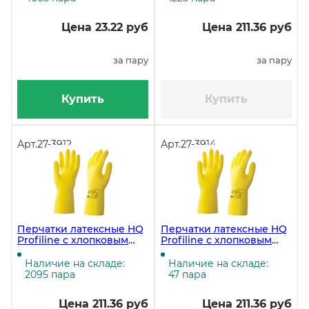
Цена 23.22 руб
Цена 211.36 руб
за пару
за пару
Купить
Купить
Арт.
27-3912
Арт.
27-3914
Перчатки латексные HQ
Перчатки латексные HQ
Profiline с хлопковым
Profiline с хлопковым
напылением, размер M
напылением, размер S
(7,5-8), желтые (ЧЗ)
(7), желтые (ЧЗ)
Наличие на складе:
Наличие на складе:
2095 пара
47 пара
Цена 211.36 руб
Цена 211.36 руб