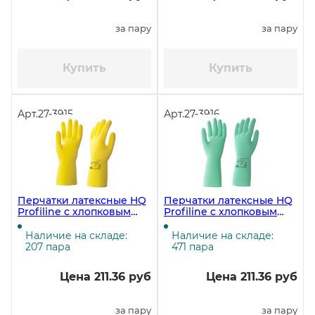
за пару
за пару
Купить
Купить
Арт.
27-3915
Арт.
27-3916
Перчатки латексные HQ
Перчатки латексные HQ
Profiline с хлопковым
Profiline с хлопковым
напылением, размер XL
напылением, размер L
(9,5-10), желтые
(8,5-9), зелёные (ЧЗ)
Наличие на складе:
Наличие на складе:
207 пара
471 пара
Цена 211.36 руб
Цена 211.36 руб
за пару
за пару