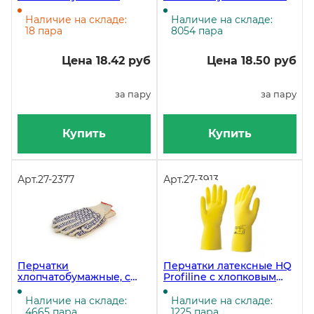
Эконом, с ПВХ
напыления, 10 класс, 4
напылением, 2 нити, 10
нити, 500 пар
Наличие на складе:
Наличие на складе:
класс, 10 пар
18 пара
8054 пара
Цена 18.42 руб
Цена 18.50 руб
за пару
за пару
Купить
Купить
Арт.
27-2377
Арт.
27-3913
Перчатки
Перчатки латексные HQ
хлопчатобумажные, с
Profiline с хлопковым
ПВХ волна, 5 нитей, 10
напылением, размер L
класс, 300 пар
(8,5-9), желтые (ЧЗ)
Наличие на складе:
Наличие на складе:
4665 пара
1225 пара