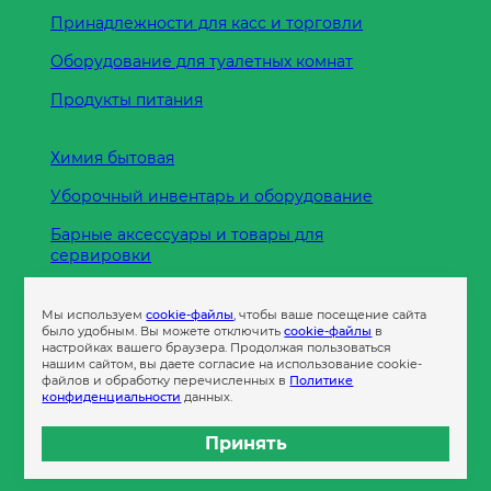
Принадлежности для касс и торговли
Оборудование для туалетных комнат
Продукты питания
Химия бытовая
Уборочный инвентарь и оборудование
Барные аксессуары и товары для
сервировки
Кухонные принадлежности
Мы используем
cookie-файлы
, чтобы ваше посещение сайта
Пленка
было удобным. Вы можете отключить
cookie-файлы
в
настройках вашего браузера. Продолжая пользоваться
нашим сайтом, вы даете согласие на использование cookie-
файлов и обработку перечисленных в
Политике
Пакеты и сумки
конфиденциальности
данных.
Контейнеры
Принять
Бумага офисная