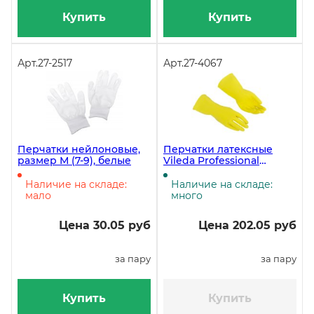
Купить
Купить
Арт.
27-2517
Арт.
27-4067
Перчатки нейлоновые,
Перчатки латексные
размер М (7-9), белые
Vileda Professional
Контракт, размер L,
жёлтые ЧЗ
Наличие на складе:
Наличие на складе:
мало
много
Цена 30.05 руб
Цена 202.05 руб
за пару
за пару
Купить
Купить