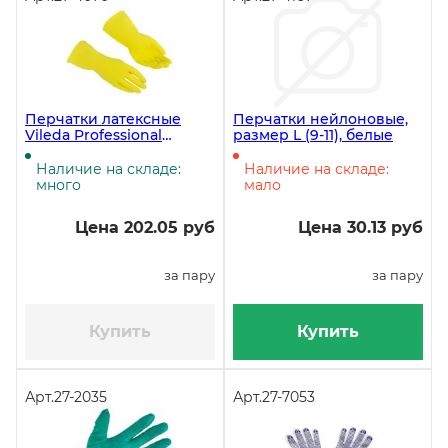
Перчатки латексные
Перчатки нейлоновые,
Vileda Professional
размер L (9-11), белые
Контракт, размер XL,
жёлтые ЧЗ
Наличие на складе:
Наличие на складе:
много
мало
Цена 202.05 руб
Цена 30.13 руб
за пару
за пару
Купить
Купить
Арт.
27-2035
Арт.
27-7053