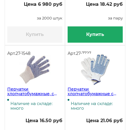
Цена 6 980 руб
Цена 18.42 руб
за 2000 штук
за пару
Купить
Купить
Арт.
27-1548
Арт.
27-7727
Перчатки
Перчатки
хлопчатобумажные, с
хлопчатобумажные с
ПВХ, 4 нити, 10 класс
ПВХ, 4 нити, 10 класс, 250
вязки, 500 пар
штук
Наличие на складе:
Наличие на складе:
много
много
Цена 16.50 руб
Цена 21.06 руб