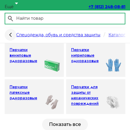
Ещё
+7 (812) 248-08-81
Перчатки
Спецодежда, обувь и средства защиты
Каталог
Перчатки
Перчатки
виниловые
нитриловые
одноразовые
одноразовые
Перчатки
Перчатки для
латексные
защиты от
одноразовые
механических
повреждений
Показать все