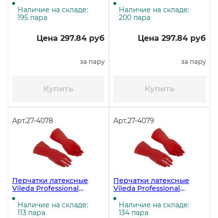
Многоцелевые, размер
Многоцелевые, размер
М, жёлтые (ЧЗ)
L, зелёные, (ЧЗ)
Наличие на складе:
Наличие на складе:
195 пара
200 пара
Цена 297.84 руб
Цена 297.84 руб
за пару
за пару
Купить
Купить
Арт.
27-4078
Арт.
27-4079
Перчатки латексные
Перчатки латексные
Vileda Professional
Vileda Professional
Многоцелевые, размер
Многоцелевые, размер
L, красные (ЧЗ)
М, красные ЧЗ
Наличие на складе:
Наличие на складе:
113 пара
134 пара