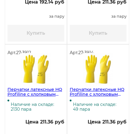
Цена 192.14 руб
Цена 211.36 руб
за пару
за пару
Купить
Купить
Арт.
27-3912
Арт.
27-3914
Перчатки латексные HQ
Перчатки латексные HQ
Profiline с хлопковым
Profiline с хлопковым
напылением, размер M
напылением, размер S
(7,5-8), желтые (ЧЗ)
(7), желтые (ЧЗ)
Наличие на складе:
Наличие на складе:
2130 пара
49 пара
Цена 211.36 руб
Цена 211.36 руб