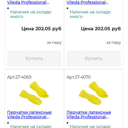
Vileda Professional
Vileda Professional
Контракт, размер L,
Контракт, размер М,
жёлтые ЧЗ
жёлтые ЧЗ
Наличие на складе:
Наличие на складе:
много
много
Цена 202.05 руб
Цена 202.05 руб
за пару
за пару
Купить
Купить
Арт.
27-4069
Арт.
27-4070
Перчатки латексные
Перчатки латексные
Vileda Professional
Vileda Professional
Контракт, размер S,
Контракт, размер XL,
жёлтые ЧЗ
жёлтые ЧЗ
Наличие на складе:
Наличие на складе: