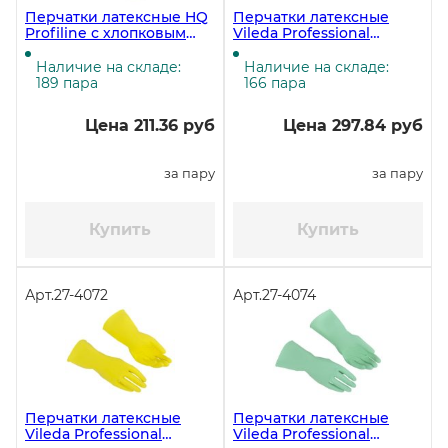
Перчатки латексные HQ
Перчатки латексные
Profiline с хлопковым
Vileda Professional
напылением, размер M
Многоцелевые, размер
(7,5-8), синие
L, жёлтые ЧЗ
Наличие на складе:
Наличие на складе:
189 пара
166 пара
Цена 211.36 руб
Цена 297.84 руб
за пару
за пару
Купить
Купить
Арт.
27-4072
Арт.
27-4074
Перчатки латексные
Перчатки латексные
Vileda Professional
Vileda Professional