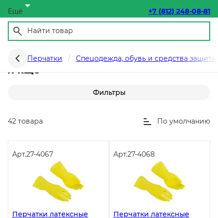
Ещё
+7 (812) 248-08-81
Перчатки резиновые хозяйственные
Перчатки
Спецодежда, обувь и средства защиты
и кщс
Фильтры
42 товара
По умолчанию
Арт.
27-4067
Арт.
27-4068
Перчатки латексные
Перчатки латексные