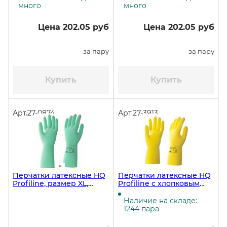
много
много
Цена 202.05 руб
Цена 202.05 руб
за пару
за пару
Купить
Купить
Арт.
27-0874
Арт.
27-3913
Перчатки латексные HQ
Перчатки латексные HQ
Profiline, размер XL,
Profiline с хлопковым
зеленые
напылением, размер L
(8,5-9), желтые (ЧЗ)
Наличие на складе:
1244 пара