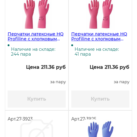
Перчатки латексные HQ
Перчатки латексные HQ
Profiline с хлопковым
Profiline с хлопковым
напылением, размер M
напылением, размер S
(7,5-8), красные
(7), красные (ЧЗ)
Наличие на складе:
Наличие на складе:
244 пара
41 пара
Цена 211.36 руб
Цена 211.36 руб
за пару
за пару
Купить
Купить
Арт.
27-3923
Арт.
27-3925