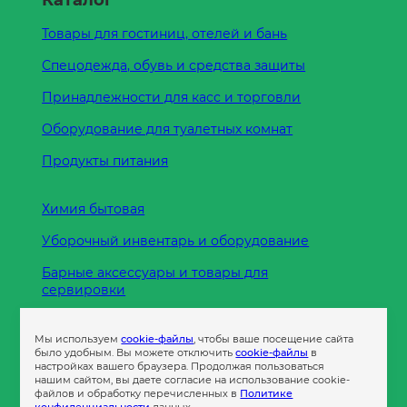
Каталог
Товары для гостиниц, отелей и бань
Спецодежда, обувь и средства защиты
Принадлежности для касс и торговли
Оборудование для туалетных комнат
Продукты питания
Химия бытовая
Уборочный инвентарь и оборудование
Барные аксессуары и товары для
сервировки
Кухонные принадлежности
Мы используем
cookie-файлы
, чтобы ваше посещение сайта
Пленка
было удобным. Вы можете отключить
cookie-файлы
в
настройках вашего браузера. Продолжая пользоваться
нашим сайтом, вы даете согласие на использование cookie-
файлов и обработку перечисленных в
Политике
Пакеты и сумки