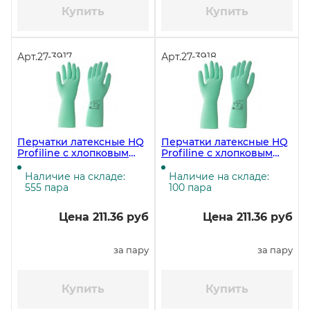
Купить
Купить
Арт.
27-3917
Арт.
27-3918
Перчатки латексные HQ
Перчатки латексные HQ
Profiline с хлопковым
Profiline с хлопковым
напылением, размер M
напылением, размер S
(7,5-8), зелёные
(7), зелёные
Наличие на складе:
Наличие на складе:
555 пара
100 пара
Цена 211.36 руб
Цена 211.36 руб
за пару
за пару
Купить
Купить