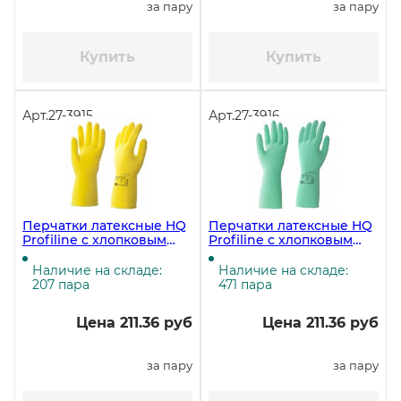
за пару
за пару
Купить
Купить
Арт.
27-3915
Арт.
27-3916
Перчатки латексные HQ
Перчатки латексные HQ
Profiline с хлопковым
Profiline с хлопковым
напылением, размер XL
напылением, размер L
(9,5-10), желтые
(8,5-9), зелёные (ЧЗ)
Наличие на складе:
Наличие на складе:
207 пара
471 пара
Цена 211.36 руб
Цена 211.36 руб
за пару
за пару