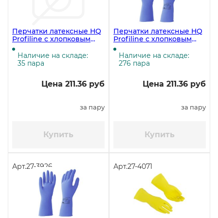
Перчатки латексные HQ
Перчатки латексные HQ
Profiline с хлопковым
Profiline с хлопковым
напылением, красные,
напылением, размер L
XL (9,5-10) *50 (ЧЗ)
(8,5-9), синие (ЧЗ)
Наличие на складе:
Наличие на складе:
35 пара
276 пара
Цена 211.36 руб
Цена 211.36 руб
за пару
за пару
Купить
Купить
Арт.
27-3926
Арт.
27-4071