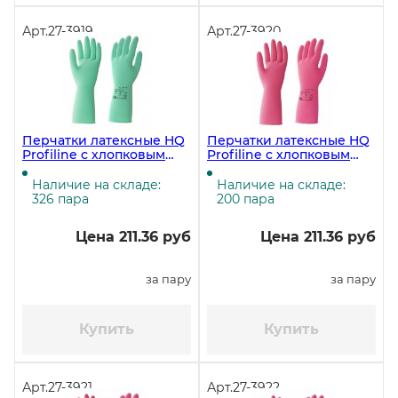
Арт.
27-3919
Арт.
27-3920
Перчатки латексные HQ
Перчатки латексные HQ
Profiline с хлопковым
Profiline с хлопковым
напылением, размер XL
напылением, размер L
(9,5-10), зелёные (ЧЗ)
(8,5-9), красные
Наличие на складе:
Наличие на складе:
326 пара
200 пара
Цена 211.36 руб
Цена 211.36 руб
за пару
за пару
Купить
Купить
Арт.
27-3921
Арт.
27-3922