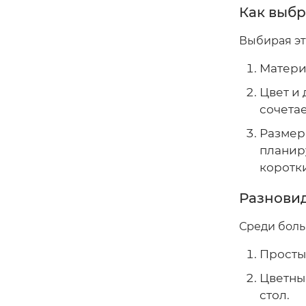
Как выбр
Выбирая эт
Материа
Цвет и 
сочета
Размер
планиру
коротк
Разнови
Среди боль
Просты
Цветны
стол.