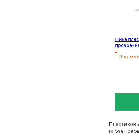
Пика плас
прозрачна
Под зака
Пластиковы
играет сер