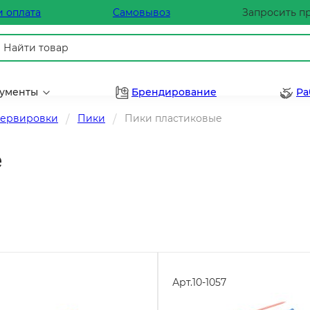
и оплата
Самовывоз
Запросить п
рументы
Брендирование
Ра
сервировки
Пики
Пики пластиковые
е
Арт.
10-1057