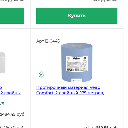
Купить
Арт.
12-0445
o
Протирочный материал Veiro
, 2-слойные,
Comfort, 2-слойный, 175 метров,
упаковке
синий, бумажный, с центральной
ул
вытяжкой
ед
484.45 руб
3 736.50 руб
за 1 ед
659.55 руб