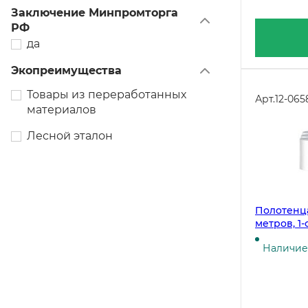
Заключение Минпромторга
РФ
да
Экопреимущества
Товары из переработанных
Арт.
12-065
материалов
Лесной эталон
Полотенца
метров, 1
влагопроч
Наличие 
вытяжкой,
упаковке