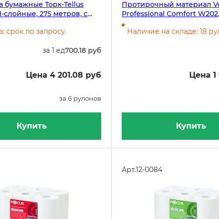
 бумажные Торк-Tellus
Протирочный материал Ve
1-слойные, 275 метров, с
Professional Comfort W202,
ной вытяжкой
слойный, синий, 1000 лист
з: срок по запросу.
Наличие на складе: 18 р
рулона в упаковке
за 1 ед
700.18 руб
Цена 4 201.08 руб
Цена 1 
за 6 рулонов
Купить
Купить
Арт.
12-0084