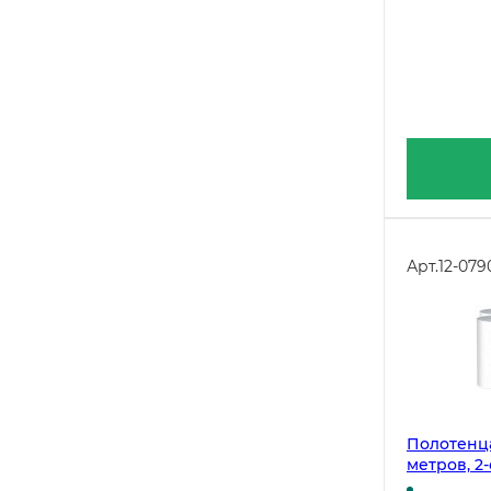
Арт.
12-079
Полотенца
метров, 2
централь