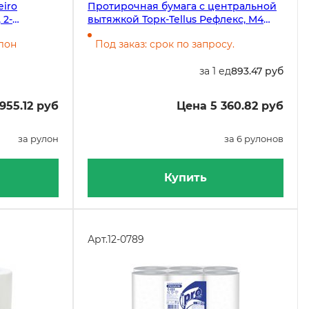
iro
Протирочная бумага с центральной
 2-
вытяжкой Торк-Tellus Рефлекс, M4
ов, 2
120000, 270 метров, 1-слойная, белая,
улон
Под заказ: срок по запросу.
6 рулонов в упаковке
за 1 ед
893.47 руб
955.12 руб
Цена 5 360.82 руб
за рулон
за 6 рулонов
Купить
Арт.
12-0789