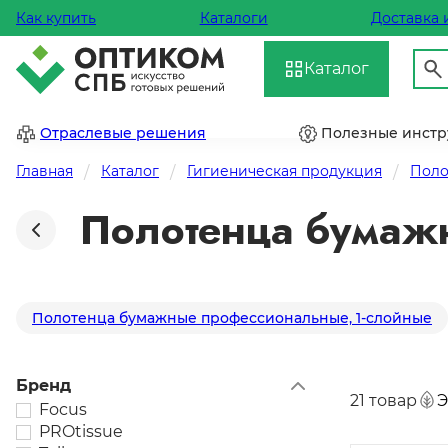
Как купить
Каталоги
Доставка 
Каталог
Отраслевые решения
Полезные инст
Главная
Каталог
Гигиеническая продукция
Поло
Полотенца бумаж
Полотенца бумажные профессиональные, 1-слойные
Бренд
21 товар
Э
Focus
PROtissue