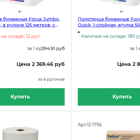
а бумажные Focus Jumbo,
Полотенца бумажные Focu
 в рулоне 125 метров, с
Quick, 1-слойная, втулка 5
ной вытяжкой, белые
200 метров
на складе: 12 рул
Наличие на складе: 180 р
за 1 ед
394.91 руб
за 1 
Цена 2 369.46 руб
Цена 2 
за 6 рулонов
Купить
Купить
Арт.
12-1756