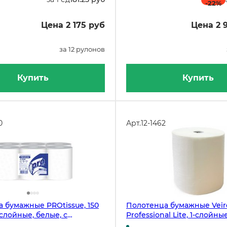
-22
%
Цена 2 175 руб
Цена 2 
за 12 рулонов
Купить
Купить
0
Арт.
12-1462
 бумажные PROtissue, 150
Полотенца бумажные Veir
-слойные, белые, с
Professional Lite, 1-слойны
ной вытяжкой и съемной
мм, белые, 6 рулонов в уп