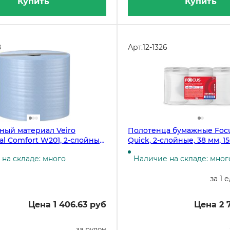
Купить
Купить
8
Арт.
12-1326
ный материал Veiro
Полотенца бумажные Focu
al Comfort W201, 2-слойный,
Quick, 2-слойные, 38 мм, 1
0 листов, 2 рулона в
рулоне, 6 рулонов в упак
на складе: много
Наличие на складе: мног
за 1 
Цена 1 406.63 руб
Цена 2 
за рулон