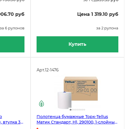
906.70 руб
Цена 1 319.10 руб
за 6 рулонов
за 2 рулона
Купить
Арт.
12-1476
o
Полотенца бумажные Торк-Tellus
е, втулка 38
Матик Стандарт, H1, 290100, 1-слойные,
аковке
белые, 1120 листов, 6 рулонов в