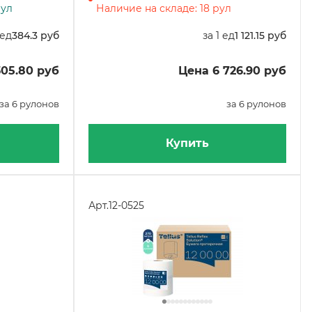
рул
Наличие на складе: 18 рул
упаковке
 ед
384.3 руб
за 1 ед
1 121.15 руб
305.80 руб
Цена 6 726.90 руб
за 6 рулонов
за 6 рулонов
Купить
Арт.
12-0525