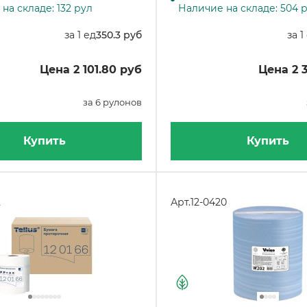
на складе: 132 рул
Наличие на складе: 504 
6 рулонов в упаковке
за 1 ед
350.3 руб
за 1
Цена 2 101.80 руб
Цена 2 
за 6 рулонов
Купить
Купить
2
Арт.
12-0420