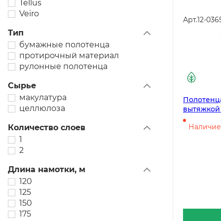
Tellus
Veiro
Арт.
12-036
Тип
бумажные полотенца
протирочный материал
рулонные полотенца
Сырье
макулатура
Полотенц
целлюлоза
вытяжкой V
KP105, 1-с
Наличие 
Количество слоев
6 рулонов
1
2
Длина намотки, м
120
125
150
175