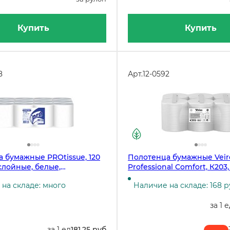
Купить
Купить
8
Арт.
12-0592
 бумажные PROtissue, 120
Полотенца бумажные Veir
-слойные, белые,
Professional Comfort, К203
ные, с центральной
150 м, белые, 6 рулонов в 
на складе: много
Наличие на складе: 168 р
 на втулке, 12 рулонов в
за 1 
за 1 ед
181.25 руб