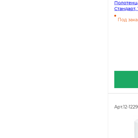
Полотенца
Стандарт, 
централь
Под зака
Арт.
12-1229