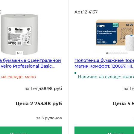
5
Арт.
12-4137
а бумажные с центральной
Полотенца бумажные Торк-
eiro Professional Basic
Матик Комфорт, 120067, H1,
лойные, белые, 300 метров,
белые с серым тиснением
на складе: мало
Наличие на складе: мног
 в упаковке
листов, 6 рулонов в упако
за 1 ед
458.98 руб
за 1 
Цена 2 753.88 руб
Цена 5 
за 6 рулонов