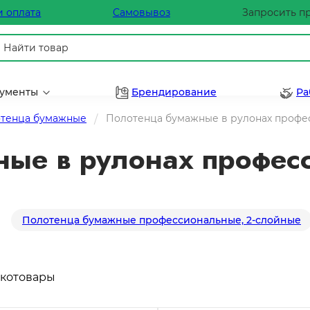
и оплата
Самовывоз
Запросить п
рументы
Брендирование
Ра
тенца бумажные
Полотенца бумажные в рулонах профе
ные в рулонах профес
Полотенца бумажные профессиональные, 2-слойные
котовары