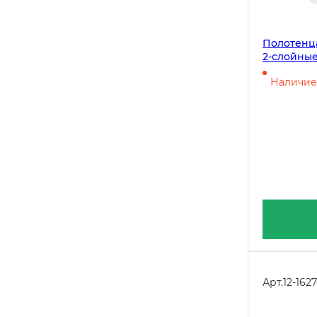
Полотенц
2-слойные,
централь
Наличие 
Арт.
12-1627