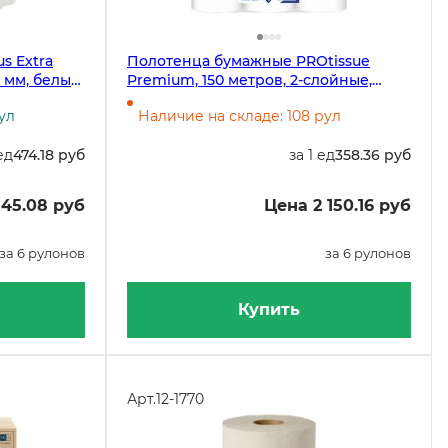
s Extra
Полотенца бумажные PROtissue
0 мм, белые,
Premium, 150 метров, 2-слойные,
белые, 6 рулонов в упаковке
ул
Наличие на складе: 108 рул
ед
474.18 руб
за 1 ед
358.36 руб
845.08 руб
Цена 2 150.16 руб
за 6 рулонов
за 6 рулонов
Купить
Арт.
12-1770