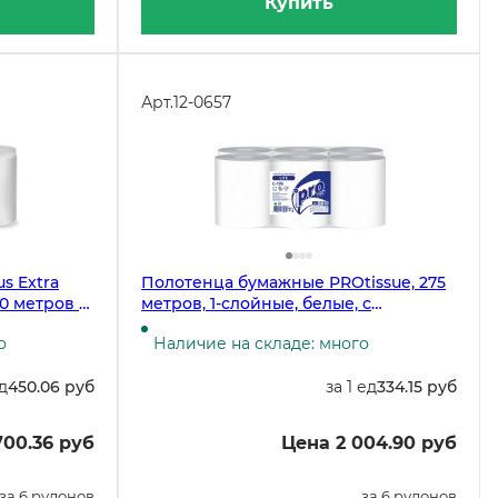
Купить
Арт.
12-0657
s Extra
Полотенца бумажные PROtissue, 275
50 метров в
метров, 1-слойные, белые, с
овке
центральной вытяжкой и съёмной
о
Наличие на складе: много
втулкой, 6 рулонов в упаковке
ед
450.06 руб
за 1 ед
334.15 руб
700.36 руб
Цена 2 004.90 руб
за 6 рулонов
за 6 рулонов