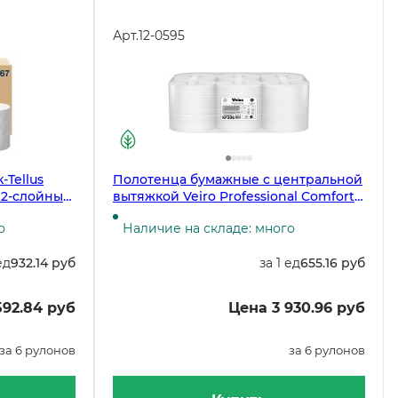
Арт.
12-0595
Tellus
Полотенца бумажные с центральной
 2-слойные,
вытяжкой Veiro Professional Comfort
, 600
KP206, 2-слойные, белые, 6 рулонов в
о
Наличие на складе: много
вке
упаковке
ед
932.14 руб
за 1 ед
655.16 руб
592.84 руб
Цена 3 930.96 руб
за 6 рулонов
за 6 рулонов