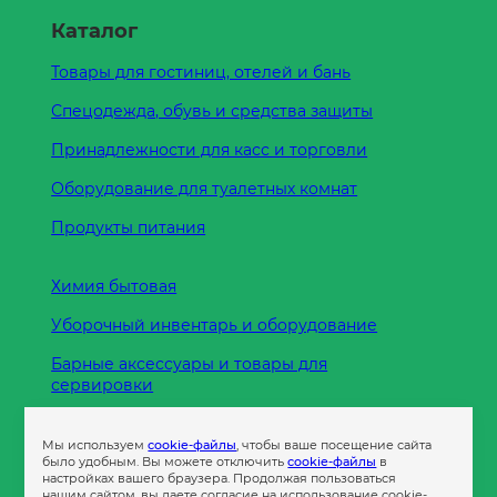
Каталог
Товары для гостиниц, отелей и бань
Спецодежда, обувь и средства защиты
Принадлежности для касс и торговли
Оборудование для туалетных комнат
Продукты питания
Химия бытовая
Уборочный инвентарь и оборудование
Барные аксессуары и товары для
сервировки
Кухонные принадлежности
Мы используем
cookie-файлы
, чтобы ваше посещение сайта
Пленка
было удобным. Вы можете отключить
cookie-файлы
в
настройках вашего браузера. Продолжая пользоваться
нашим сайтом, вы даете согласие на использование cookie-