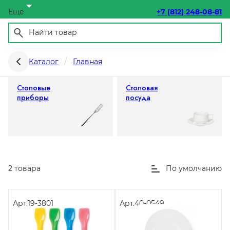
Ещё
+7 (812) 248-08-81
Посуда и столовые приборы
Каталог
Главная
Столовые
Столовая
приборы
посуда
2 товара
По умолчанию
Арт.
19-3801
Арт.
40-0549