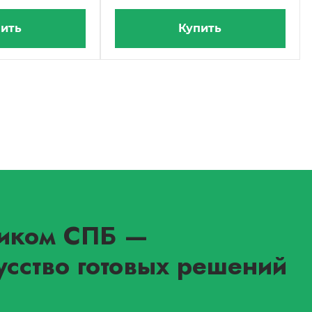
ить
Купить
иком СПБ
—
усство готовых решений