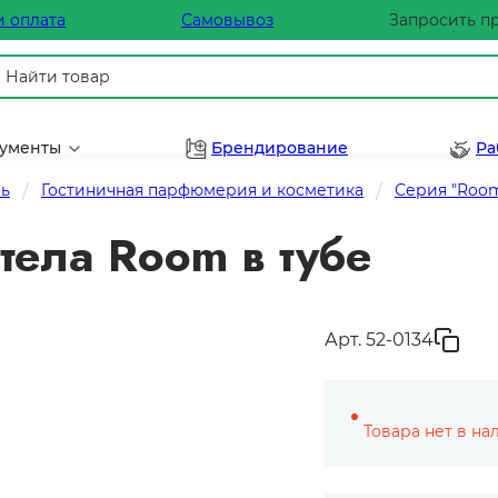
и оплата
Самовывоз
Запросить п
рументы
Брендирование
Ра
нь
Гостиничная парфюмерия и косметика
Серия "Roo
тела Room в тубе
Арт. 52-0134
Товара нет в на