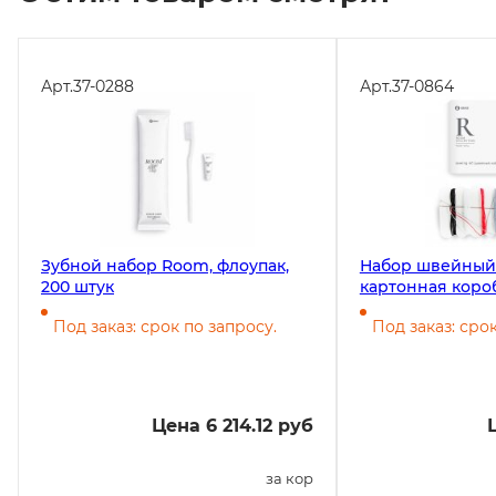
Арт.
37-0288
Арт.
37-0864
Зубной набор Room, флоупак,
Набор швейный
200 штук
картонная короб
Под заказ: срок по запросу.
Под заказ: сро
Цена 6 214.12 руб
за кор