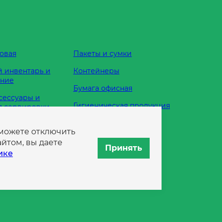
овая
Пакеты и сумки
 инвентарь и
Контейнеры
ание
Бумага офисная
сессуары и
Гигиеническая продукция
я сервировки
Одноразовая посуда
 можете отключить
жности
йтом, вы даете
Принять
ике