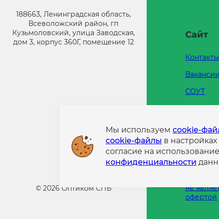
188663, Ленинградская область,
Всеволожский район, гп
Кузьмоловский, улица Заводская,
Сайт
дом 3, корпус 360Г, помещение 12
Контакты
Ваканси
СОУТ
Каталоги
Напишит
Мы используем
cookie-фа
cookie-файлы
в настройках
Политик
согласие на использовани
конфиде
конфиденциальности
данн
Информа
размещен
не являе
©
2026
Оптиком СПБ
офертой