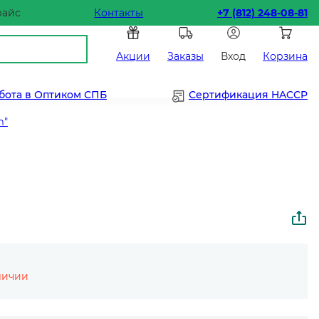
райс
Контакты
+7 (812) 248-08-81
Акции
Заказы
Вход
Корзина
бота в Оптиком СПБ
Сертификация HACCP
m"
личии