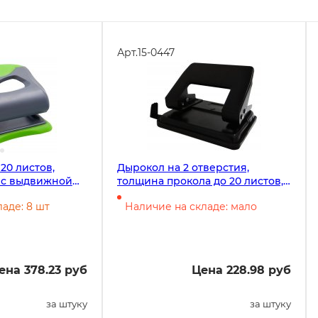
Арт.
15-0447
20 листов,
Дырокол на 2 отверстия,
 с выдвижной
толщина прокола до 20 листов,
зиновой
металлический корпус,
аде: 8 шт
Наличие на складе: мало
о-зеленый
линейка, черный
ена 378.23 руб
Цена 228.98 руб
за штуку
за штуку