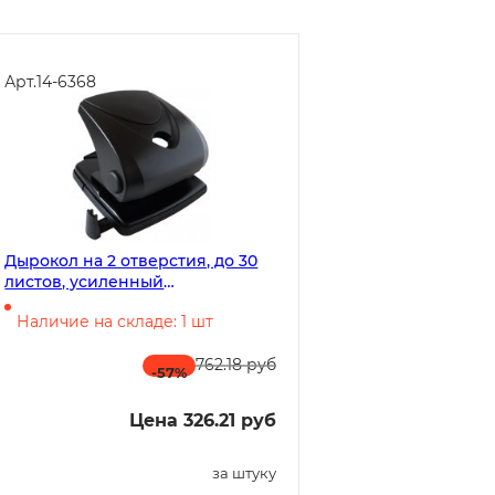
Арт.
14-6368
Дырокол на 2 отверстия, до 30
листов, усиленный
пластиковый корпус с
Наличие на складе: 1 шт
выдвижной линейкой, черный
762.18 руб
-57
%
Цена 326.21 руб
за штуку