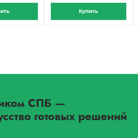
ить
Купить
иком СПБ
—
усство готовых решений