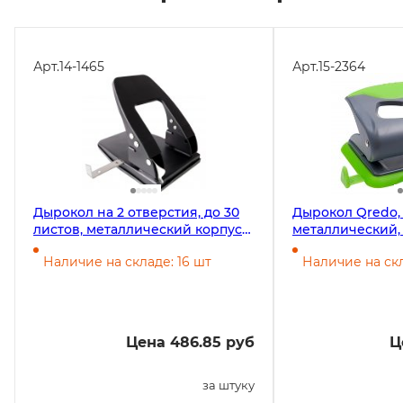
Арт.
14-1465
Арт.
15-2364
Дырокол на 2 отверстия, до 30
Дырокол Qredo, 
листов, металлический корпус с
металлический,
линейкой, черный
линейкой и ре
Наличие на складе: 16 шт
Наличие на скл
накладкой, сер
Цена 486.85 руб
Ц
за штуку