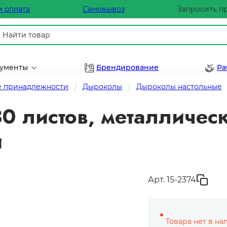
и оплата
Самовывоз
Запросить п
рументы
Брендирование
Ра
 принадлежности
Дыроколы
Дыроколы настольные
0 листов, металличес
й
Арт. 15-2374
Товара нет в на