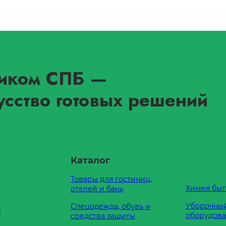
иком СПБ
—
усство готовых решений
Каталог
Товары для гостиниц,
Химия быт
отелей и бань
Уборочный
Спецодежда, обувь и
и
оборудов
средства защиты