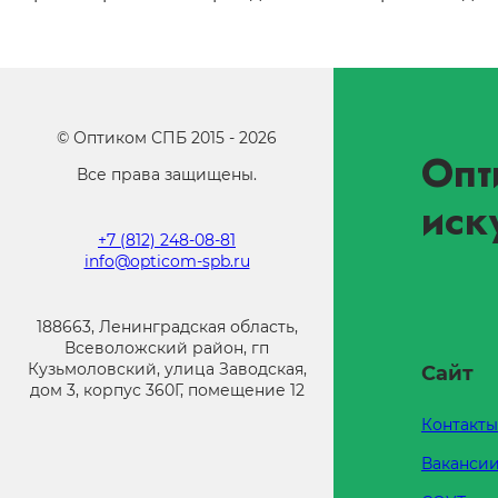
©
Оптиком СПБ
2015 -
2026
Опт
Все права защищены.
иск
+7 (812) 248-08-81
info@opticom-spb.ru
188663, Ленинградская область,
Всеволожский район, гп
Кузьмоловский, улица Заводская,
Сайт
дом 3, корпус 360Г, помещение 12
Контакты
Ваканси