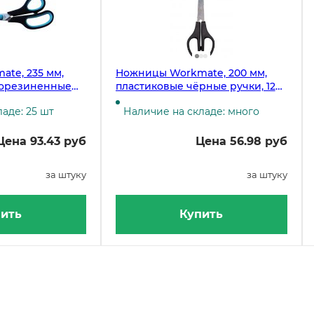
te, 235 мм,
Ножницы Workmate, 200 мм,
рорезиненные
пластиковые чёрные ручки, 12
штук
аде: 25 шт
Наличие на складе: много
Цена 93.43 руб
Цена 56.98 руб
за штуку
за штуку
ить
Купить