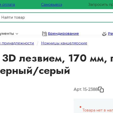
и оплата
Самовывоз
Запросить п
рументы
Брендирование
Ра
 принадлежности
Ножницы канцелярские
3D лезвием, 170 мм, 
черный/серый
Арт. 15-2388
Товара нет в на