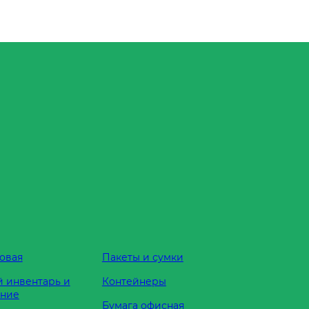
овая
Пакеты и сумки
 инвентарь и
Контейнеры
ание
Бумага офисная