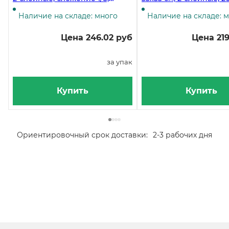
белые, 200 листов в упаковке,
листов в упаковке, 8 п
8 пачек в коробке
коробке
Наличие на складе: много
Наличие на складе: 
Цена 246.02 руб
Цена 219
за упак
Купить
Купить
Ориентировочный срок доставки:
2-3 рабочих дня