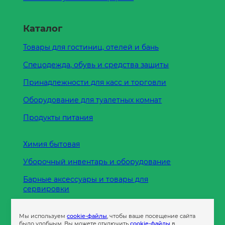
Каталог
Товары для гостиниц, отелей и бань
Спецодежда, обувь и средства защиты
Принадлежности для касс и торговли
Оборудование для туалетных комнат
Продукты питания
Химия бытовая
Уборочный инвентарь и оборудование
Барные аксессуары и товары для
сервировки
Кухонные принадлежности
Мы используем
cookie-файлы
, чтобы ваше посещение сайта
Пленка
было удобным. Вы можете отключить
cookie-файлы
в