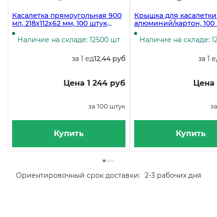
Касалетка прямоугольная 900
Крышка для касалетки 
мл, 218х112х62 мм, 100 штук
алюминий/картон, 100
(крышка 19-6408, 19-5540)
(касалетка 19-6315)
Наличие на складе: 12500 шт
Наличие на складе: 1
за 1 ед
12.44 руб
за 1 
Цена 1 244 руб
Цена 
за 100 штук
за
Купить
Купить
Ориентировочный срок доставки:
2-3 рабочих дня