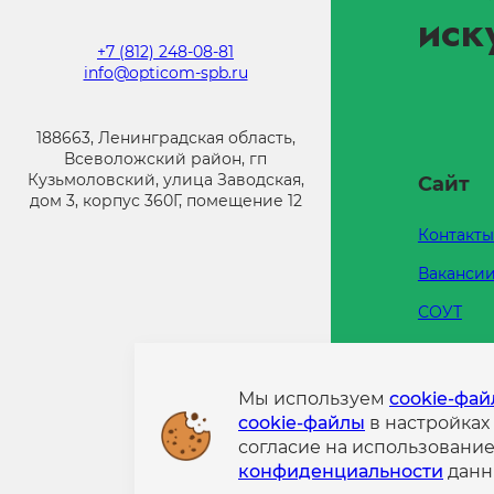
иск
+7 (812) 248-08-81
info@opticom-spb.ru
188663, Ленинградская область,
Всеволожский район, гп
Кузьмоловский, улица Заводская,
Сайт
дом 3, корпус 360Г, помещение 12
Контакты
Ваканси
СОУТ
Каталоги
Напишит
Мы используем
cookie-фа
cookie-файлы
в настройках
Политик
согласие на использовани
конфиде
конфиденциальности
данн
Информа