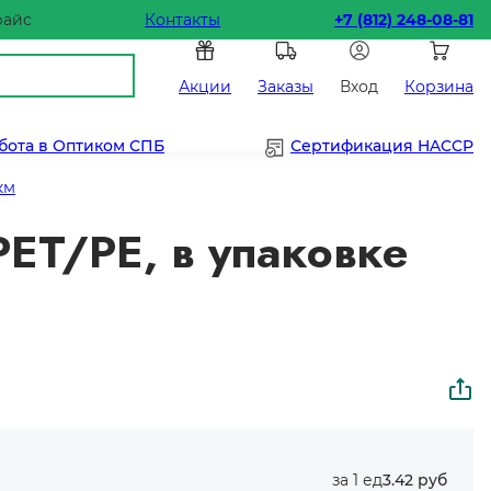
райс
Контакты
+7 (812) 248-08-81
Акции
Заказы
Вход
Корзина
бота в Оптиком СПБ
Сертификация HACCP
км
ET/PE, в упаковке
за 1 ед
3.42 руб