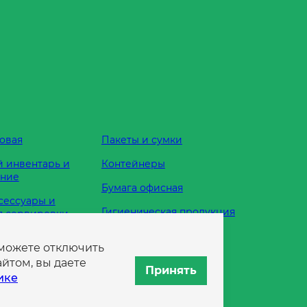
овая
Пакеты и сумки
 инвентарь и
Контейнеры
ание
Бумага офисная
сессуары и
Гигиеническая продукция
я сервировки
Одноразовая посуда
 можете отключить
жности
йтом, вы даете
Принять
ике