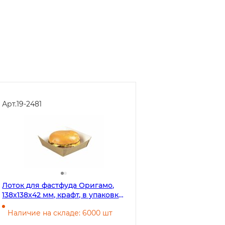
Арт.
19-2481
Лоток для фастфуда Оригамо,
138х138х42 мм, крафт, в упаковке
400 штук
Наличие на складе: 6000 шт