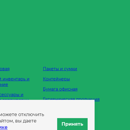
овая
Пакеты и сумки
 инвентарь и
Контейнеры
ание
Бумага офисная
сессуары и
Гигиеническая продукция
я сервировки
Одноразовая посуда
 можете отключить
жности
йтом, вы даете
Принять
ике