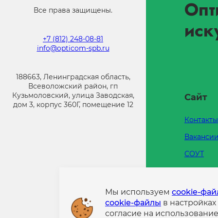
Опт
Все права защищены.
иск
+7 (812) 248-08-81
info@opticom-spb.ru
188663, Ленинградская область,
Всеволожский район, гп
Кузьмоловский, улица Заводская,
Сайт
дом 3, корпус 360Г, помещение 12
Контакты
Ваканси
СОУТ
Каталоги
Напишит
Мы используем
cookie-фа
cookie-файлы
в настройках
Политик
согласие на использовани
конфиде