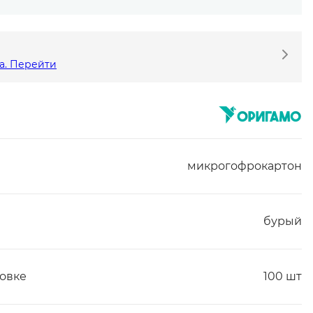
а. Перейти
микрогофрокартон
бурый
ковке
100 шт