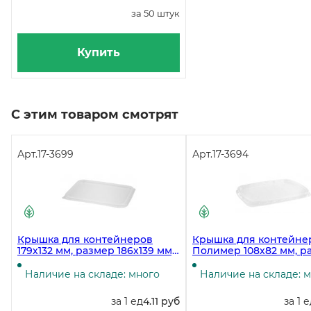
за 50 штук
Купить
С этим товаром смотрят
Арт.
17-3699
Арт.
17-3694
Крышка для контейнеров
Крышка для контейне
179х132 мм, размер 186х139 мм,
Полимер 108х82 мм, р
прозрачная ПП, 50 штук
115х90 мм, прозрачная,
полипропилен, 100 шт
Наличие на складе: много
Наличие на складе: 
за 1 ед
4.11 руб
за 1 