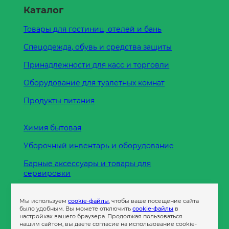
Каталог
Товары для гостиниц, отелей и бань
Спецодежда, обувь и средства защиты
Принадлежности для касс и торговли
Оборудование для туалетных комнат
Продукты питания
Химия бытовая
Уборочный инвентарь и оборудование
Барные аксессуары и товары для
сервировки
Кухонные принадлежности
Мы используем
cookie-файлы
, чтобы ваше посещение сайта
Пленка
было удобным. Вы можете отключить
cookie-файлы
в
настройках вашего браузера. Продолжая пользоваться
нашим сайтом, вы даете согласие на использование cookie-