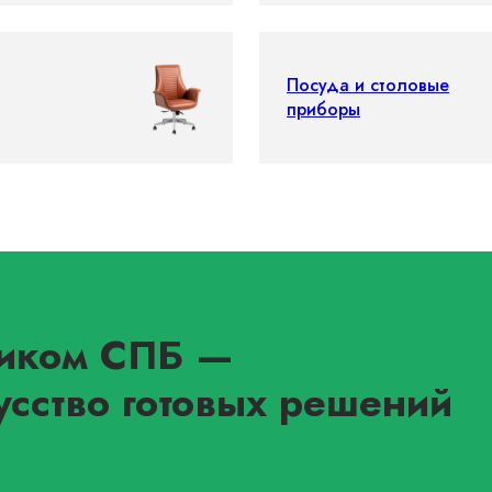
Посуда и столовые
приборы
иком СПБ
—
усство готовых решений