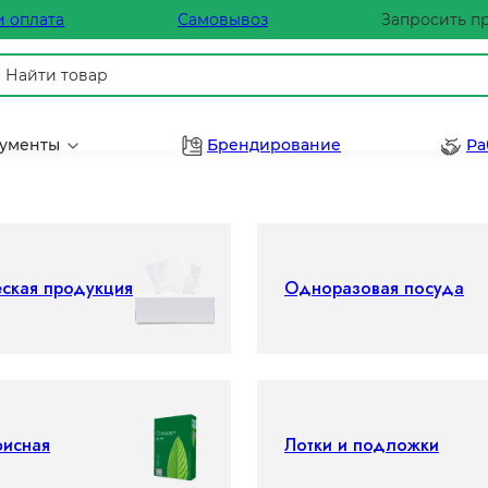
и оплата
Самовывоз
Запросить п
рументы
Брендирование
Ра
еская продукция
Одноразовая посуда
фисная
Лотки и подложки