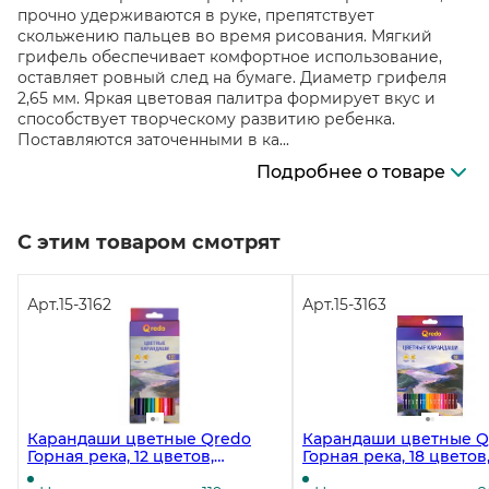
прочно удерживаются в руке, препятствует
скольжению пальцев во время рисования. Мягкий
грифель обеспечивает комфортное использование,
оставляет ровный след на бумаге. Диаметр грифеля
2,65 мм. Яркая цветовая палитра формирует вкус и
способствует творческому развитию ребенка.
Поставляются заточенными в ка...
Подробнее о товаре
С этим товаром смотрят
Арт.
15-3162
Арт.
15-3163
Карандаши цветные Qredo
Карандаши цветные Q
Горная река, 12 цветов,
Горная река, 18 цветов
деревянные, трехгранные
деревянные, трехгра