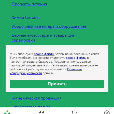
Продукты питания
Химия бытовая
Уборочный инвентарь и оборудование
Барные аксессуары и товары для
сервировки
Кухонные принадлежности
Мы используем
cookie-файлы
, чтобы ваше посещение сайта
Пленка
было удобным. Вы можете отключить
cookie-файлы
в
настройках вашего браузера. Продолжая пользоваться
нашим сайтом, вы даете согласие на использование cookie-
файлов и обработку перечисленных в
Политике
Пакеты и сумки
конфиденциальности
данных.
Контейнеры
Принять
Бумага офисная
Гигиеническая продукция
Одноразовая посуда