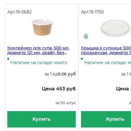
Арт.
19-0682
Арт.
19-1750
Контейнер для супа, 500 мл,
Крышка к супнице 500
диаметр 121 мм, крафт, без
прозрачная, диаметр 1
крышки, в упаковке 50 штук
PP, 50 штук (супница 19
19-0682)
Наличие на складе: много
Наличие на складе: 
за 1 ед
9.06 руб
за 1 
Цена 453 руб
Цена 
за 50 штук
з
Купить
Купить