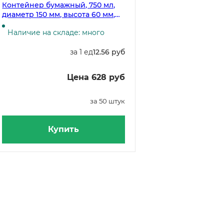
Контейнер бумажный, 750 мл,
диаметр 150 мм, высота 60 мм,
белый, 50 штук (крышка 19-4337,
Наличие на складе: много
19-0109, 19-2426,19-2141, 19-3272)
за 1 ед
12.56 руб
Цена 628 руб
за 50 штук
Купить