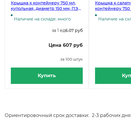
Крышка к контейнеру 750 мл,
Крышка к салат
купольная, диаметр 150 мм, ПЭТ,
контейнеру 750 
прозрачная, 50 штук (контейнер
мм, в упаковке 
Наличие на складе: много
Наличие на скл
19-4333,19-1175, 19-4334)
за 1 ед
6.07 руб
Цена 607 руб
за 100 штук
Купить
Куп
Ориентировочный срок доставки:
2-3 рабочих дня