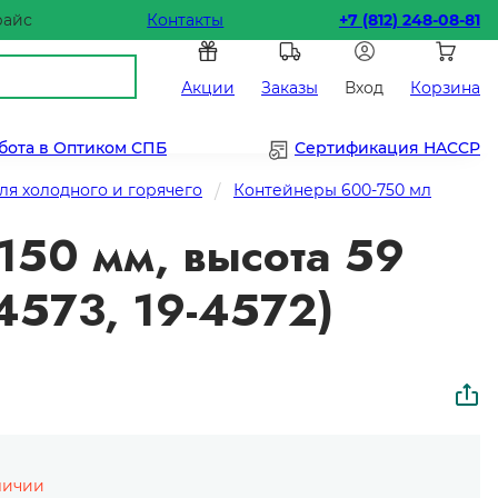
райс
Контакты
+7 (812) 248-08-81
Акции
Заказы
Вход
Корзина
бота в Оптиком СПБ
Сертификация HACCP
я холодного и горячего
Контейнеры 600-750 мл
150 мм, высота 59
4573, 19-4572)
личии