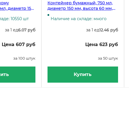
ному
Контейнер бумажный, 750 мл,
мл, диаметр 150
диаметр 150 мм, высота 60 мм,
500 штук
крафт, 50 штук (крышка 19-0109,
аде: 10550 шт
Наличие на складе: много
19-2426)
за 1 ед
6.07 руб
за 1 ед
12.46 руб
Цена 607 руб
Цена 623 руб
за 100 штук
за 50 штук
ить
Купить