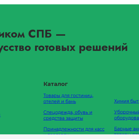
иком СПБ
—
усство готовых решений
Каталог
Товары для гостиниц,
Химия быт
отелей и бань
Уборочный
Спецодежда, обувь и
и
оборудов
средства защиты
Барные ак
Принадлежности для касс
товары дл
и торговли