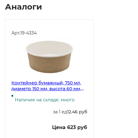
Аналоги
Арт.
19-4334
Контейнер бумажный, 750 мл,
диаметр 150 мм, высота 60 мм,
крафт, 50 штук (крышка 19-0109,
Наличие на складе: много
19-2426)
за 1 ед
12.46 руб
Цена 623 руб