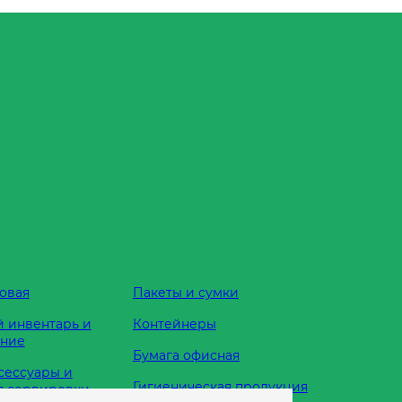
овая
Пакеты и сумки
 инвентарь и
Контейнеры
ание
Бумага офисная
сессуары и
Гигиеническая продукция
я сервировки