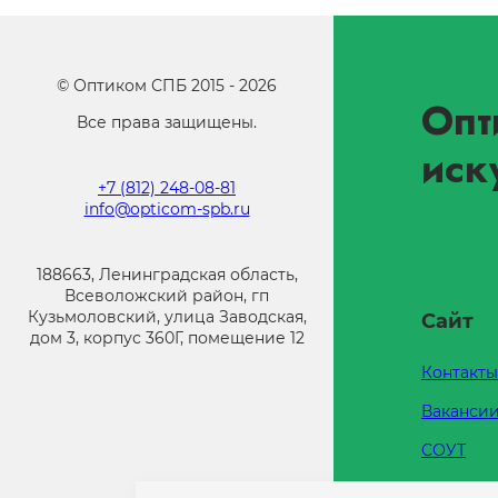
©
Оптиком СПБ
2015 -
2026
Опт
Все права защищены.
иск
+7 (812) 248-08-81
info@opticom-spb.ru
188663, Ленинградская область,
Всеволожский район, гп
Кузьмоловский, улица Заводская,
Сайт
дом 3, корпус 360Г, помещение 12
Контакты
Ваканси
СОУТ
Каталоги