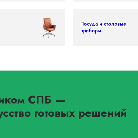
Посуда и столовые
приборы
иком СПБ
—
усство готовых решений