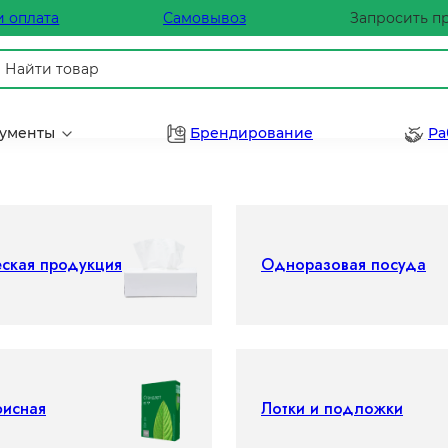
и оплата
Самовывоз
Запросить п
рументы
Брендирование
Ра
еская продукция
Одноразовая посуда
фисная
Лотки и подложки