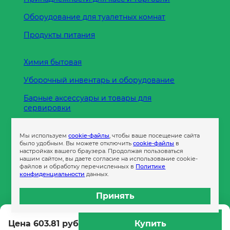
Оборудование для туалетных комнат
Продукты питания
Химия бытовая
Уборочный инвентарь и оборудование
Барные аксессуары и товары для
сервировки
Кухонные принадлежности
Мы используем
cookie-файлы
, чтобы ваше посещение сайта
Пленка
было удобным. Вы можете отключить
cookie-файлы
в
настройках вашего браузера. Продолжая пользоваться
нашим сайтом, вы даете согласие на использование cookie-
файлов и обработку перечисленных в
Политике
Пакеты и сумки
конфиденциальности
данных.
Контейнеры
Принять
Бумага офисная
Цена 603.81 руб
Купить
Гигиеническая продукция