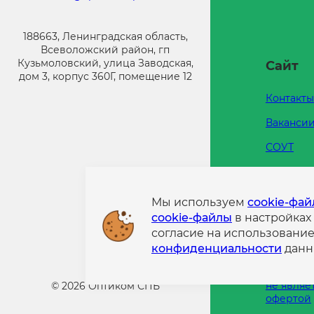
188663, Ленинградская область,
Всеволожский район, гп
Кузьмоловский, улица Заводская,
Сайт
дом 3, корпус 360Г, помещение 12
Контакты
Ваканси
СОУТ
Каталоги
Напишит
Мы используем
cookie-фа
cookie-файлы
в настройках
Политик
согласие на использовани
конфиде
конфиденциальности
данн
Информа
размещен
не являе
©
2026
Оптиком СПБ
офертой