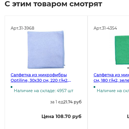
С этим товаром смотрят
Арт.
31-3968
Арт.
31-4354
Салфетка из микрофибры
Салфетка из ми
Optiline, 30х30 см, 220 г/м2,
см, 180 г/м2, зел
голубая, 5 штук
Наличие на складе: 4957 шт
Наличие на скл
за 1 ед
21.74 руб
Цена 108.70 руб