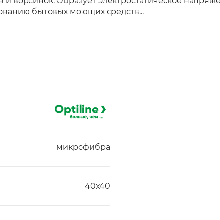
 и ворсинок. Образует электростатическое напряже
зованию бытовых моющих средств...
микрофибра
40х40