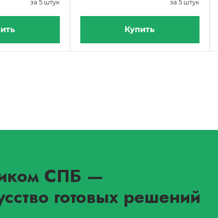
за 5 штук
за 5 штук
ить
Купить
иком СПБ
—
усство готовых решений