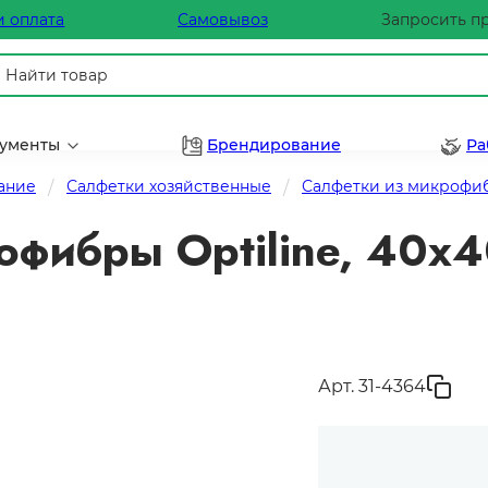
и оплата
Самовывоз
Запросить п
рументы
Брендирование
Ра
ание
Салфетки хозяйственные
Салфетки из микрофи
фибры Optiline, 40х4
Арт. 31-4364