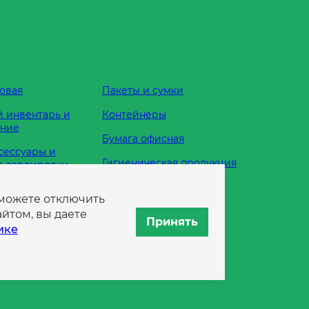
овая
Пакеты и сумки
 инвентарь и
Контейнеры
ание
Бумага офисная
сессуары и
Гигиеническая продукция
я сервировки
Одноразовая посуда
 можете отключить
жности
йтом, вы даете
Принять
ике