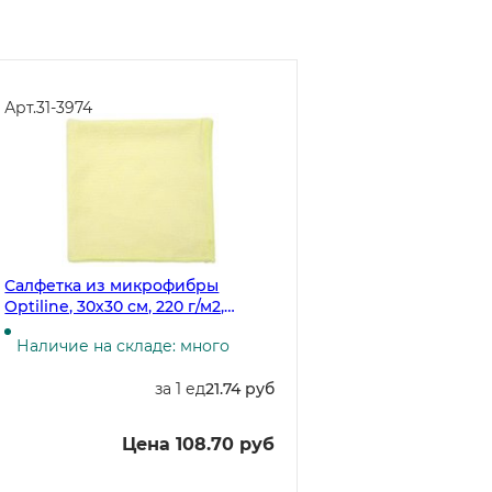
Арт.
31-3974
Салфетка из микрофибры
Optiline, 30х30 см, 220 г/м2,
желтая, 5 штук
Наличие на складе: много
за 1 ед
21.74 руб
Цена 108.70 руб