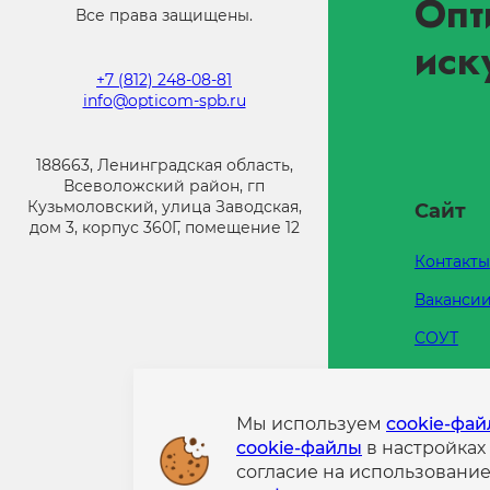
Опт
Все права защищены.
иск
+7 (812) 248-08-81
info@opticom-spb.ru
188663, Ленинградская область,
Всеволожский район, гп
Кузьмоловский, улица Заводская,
Сайт
дом 3, корпус 360Г, помещение 12
Контакты
Ваканси
СОУТ
Каталоги
Напишит
Мы используем
cookie-фа
cookie-файлы
в настройках
Политик
согласие на использовани
конфиде