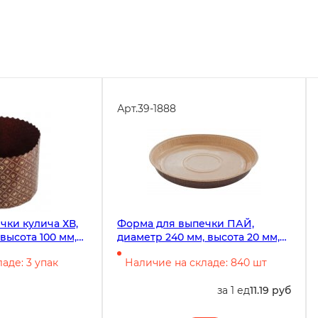
Арт.
39-1888
чки кулича ХВ,
Форма для выпечки ПАЙ,
высота 100 мм,
диаметр 240 мм, высота 20 мм,
ламинированная коричневая,
аде: 3 упак
Наличие на складе: 840 шт
840 штук
за 1 ед
11.19 руб