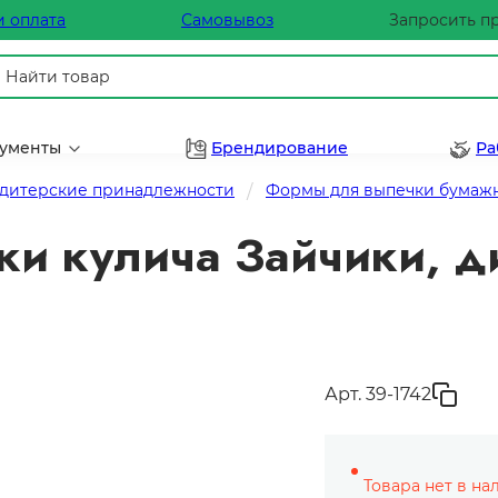
и оплата
Самовывоз
Запросить п
рументы
Брендирование
Ра
дитерские принадлежности
Формы для выпечки бумаж
и кулича Зайчики, ди
Арт. 39-1742
Товара нет в на