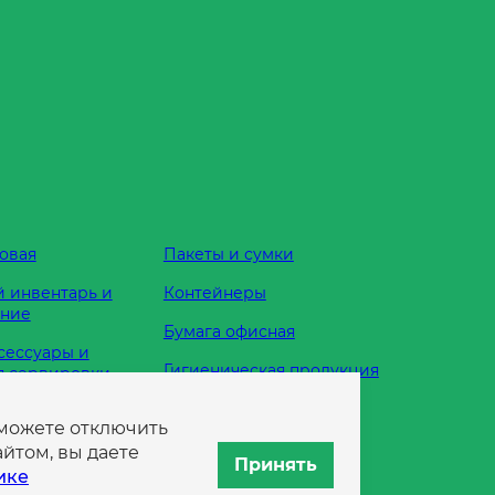
овая
Пакеты и сумки
 инвентарь и
Контейнеры
ание
Бумага офисная
сессуары и
Гигиеническая продукция
я сервировки
Одноразовая посуда
 можете отключить
жности
йтом, вы даете
Принять
ике