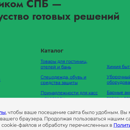
иком СПБ
—
усство готовых решений
Каталог
Товары для гостиниц,
Химия быт
отелей и бань
Уборочный
Спецодежда, обувь и
и
оборудов
средства защиты
Барные ак
Принадлежности для касс
товары дл
и торговли
Кухонные
Оборудование для
е нам
йлы
, чтобы ваше посещение сайта было удобным. Вы
принадле
туалетных комнат
 вашего браузера. Продолжая пользоваться нашим са
а
Пленка
Продукты питания
е cookie-файлов и обработку перечисленных в
Полит
нциальности