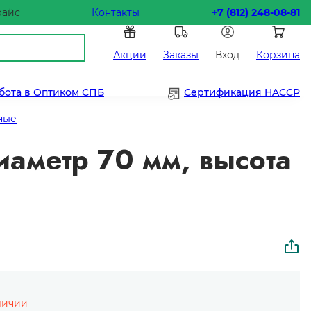
райс
Контакты
+7 (812) 248-08-81
Акции
Заказы
Вход
Корзина
бота в Оптиком СПБ
Сертификация HACCP
ные
аметр 70 мм, высота
личии