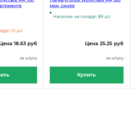
rkmate А4, 100
Папка-уголок Workmate А4, 180
ортименте
мкм, синяя
Наличие на складе: 89 шт
аде: 10 шт
Цена 18.63 руб
Цена 25.25 руб
за штуку
за штуку
ить
Купить