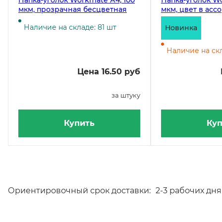
Папка-уголок Workmate А4, 100
Папка-уголок Wo
мкм, прозрачная бесцветная
мкм, цвет в асс
Наличие на складе: 81 шт
Новинка
Наличие на скл
Цена 16.50 руб
за штуку
Купить
Куп
Ориентировочный срок доставки:
2-3 рабочих дня