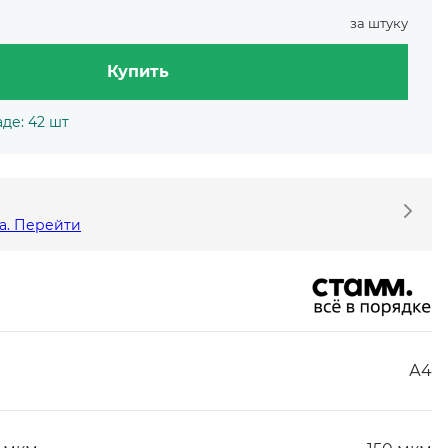
за штуку
Купить
де: 42 шт
а. Перейти
А4