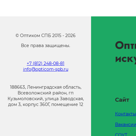
©
Оптиком СПБ
2015 -
2026
Опт
Все права защищены.
иск
+7 (812) 248-08-81
info@opticom-spb.ru
188663, Ленинградская область,
Всеволожский район, гп
Кузьмоловский, улица Заводская,
Сайт
дом 3, корпус 360Г, помещение 12
Контакты
Ваканси
СОУТ