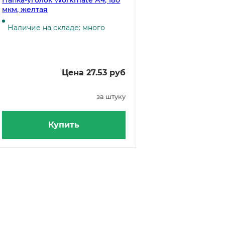
Папка-уголок Workmate А4, 180
мкм, желтая
Наличие на складе: много
Цена 27.53 руб
за штуку
Купить