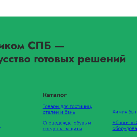
иком СПБ
—
усство готовых решений
Каталог
Товары для гостиниц,
Химия быт
отелей и бань
Уборочный
Спецодежда, обувь и
и
оборудов
средства защиты