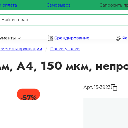
и оплата
Самовывоз
Запросить п
рументы
Брендирование
Ра
 системы архивации
Папки-уголки
мм, А4, 150 мкм, непр
Арт. 15-3923
-57
%