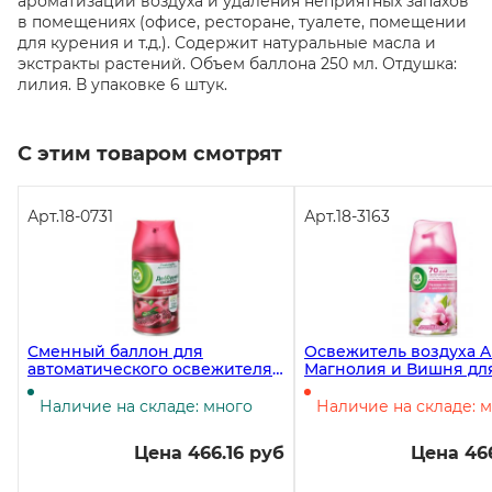
ароматизации воздуха и удаления неприятных запахов
в помещениях (офисе, ресторане, туалете, помещении
для курения и т.д.). Содержит натуральные масла и
экстракты растений. Объем баллона 250 мл. Отдушка:
лилия. В упаковке 6 штук.
С этим товаром смотрят
Арт.
18-0731
Арт.
18-3163
Сменный баллон для
Освежитель воздуха A
автоматического освежителя
Магнолия и Вишня дл
AirWick Дикий гранат, 250 мл
диспенсера, 250 мл
Наличие на складе: много
Наличие на складе: 
Цена 466.16 руб
Цена 466