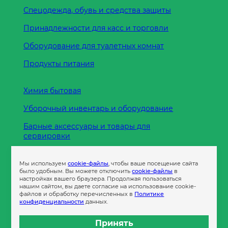
Спецодежда, обувь и средства защиты
Принадлежности для касс и торговли
Оборудование для туалетных комнат
Продукты питания
Химия бытовая
Уборочный инвентарь и оборудование
Барные аксессуары и товары для
сервировки
Кухонные принадлежности
Мы используем
cookie-файлы
, чтобы ваше посещение сайта
Пленка
было удобным. Вы можете отключить
cookie-файлы
в
настройках вашего браузера. Продолжая пользоваться
нашим сайтом, вы даете согласие на использование cookie-
файлов и обработку перечисленных в
Политике
Пакеты и сумки
конфиденциальности
данных.
Контейнеры
Принять