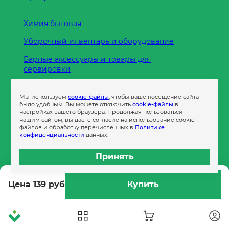
Химия бытовая
Уборочный инвентарь и оборудование
Барные аксессуары и товары для
сервировки
Кухонные принадлежности
Мы используем
cookie-файлы
, чтобы ваше посещение сайта
Пленка
было удобным. Вы можете отключить
cookie-файлы
в
настройках вашего браузера. Продолжая пользоваться
нашим сайтом, вы даете согласие на использование cookie-
файлов и обработку перечисленных в
Политике
Пакеты и сумки
конфиденциальности
данных.
Контейнеры
Принять
Бумага офисная
Цена 139 руб
Купить
Гигиеническая продукция
Одноразовая посуда