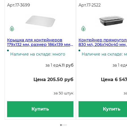
Арт.
17-3699
Арт.
17-2522
Крышка для контейнеров
Контейнер прямоуго
179х132 мм, размер 186х139 мм,
830 мл, 206х140х40 мм, 
прозрачная ПП, 50 штук
секционный, с крышко
черный, 150 штук
Наличие на складе: много
Наличие на складе: 
за 1 ед
4.11 руб
за 1 ед
Цена 205.50 руб
Цена 6 547
за 50 штук
з
Купить
Купить