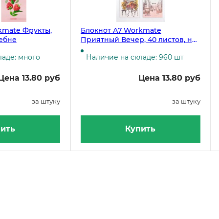
kmate Фрукты,
Блокнот А7 Workmate
ребне
Приятный Вечер, 40 листов, на
гребне
ладе: много
Наличие на складе: 960 шт
Цена 13.80 руб
Цена 13.80 руб
за штуку
за штуку
ить
Купить