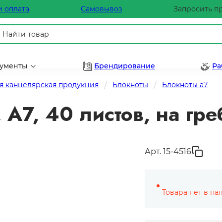
и оплата
Самовывоз
Запросить п
рументы
Брендирование
Ра
я канцелярская продукция
Блокноты
Блокноты а7
 А7, 40 листов, на гр
Арт. 15-4516
Товара нет в на