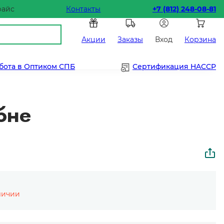
райс
Контакты
+7 (812) 248-08-81
Акции
Заказы
Вход
Корзина
бота в Оптиком СПБ
Сертификация HACCP
ебне
личии