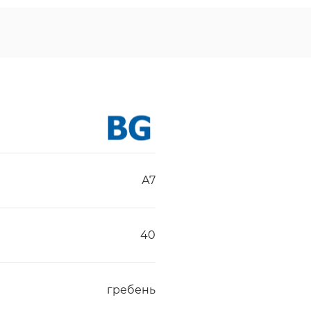
А7
40
гребень