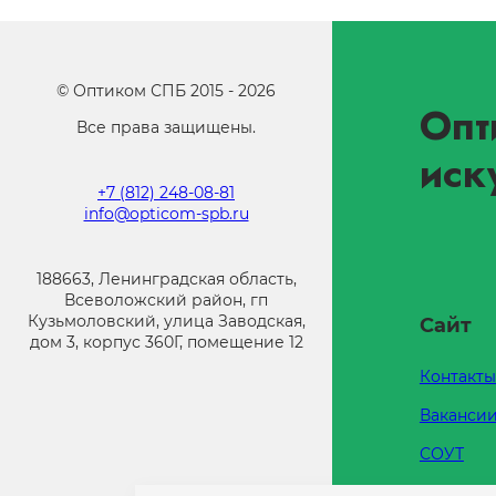
©
Оптиком СПБ
2015 -
2026
Опт
Все права защищены.
иск
+7 (812) 248-08-81
info@opticom-spb.ru
188663, Ленинградская область,
Всеволожский район, гп
Кузьмоловский, улица Заводская,
Сайт
дом 3, корпус 360Г, помещение 12
Контакты
Ваканси
СОУТ
Каталоги