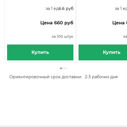
за 1 ед
6.6 руб
за 1 е
Цена 660 руб
Цена 
за 100 штук
за
Купить
Купить
Ориентировочный срок доставки:
2-3 рабочих дня