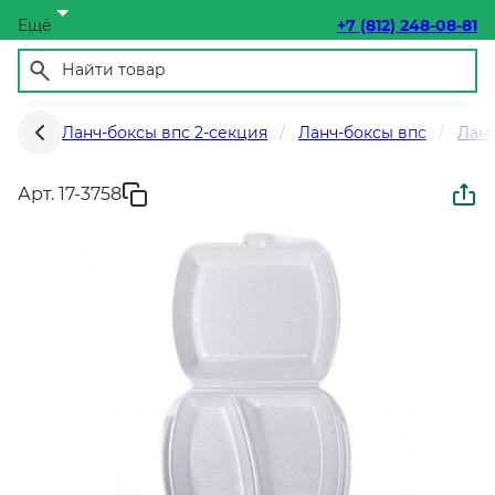
Ещё
+7 (812) 248-08-81
Ланч-боксы впс 2-секция
Ланч-боксы впс
Лан
Арт. 17-3758