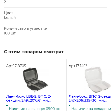
2
Цвет
белый
Количество в упаковке
100 шт
С этим товаром смотрят
Арт.
17-8705
Арт.
17-1461
Ланч-бокс LBE-2, ВПС, 2-
Ланч-бокс ВПС, 2-секц
секции, 249х207х61 мм,
247х206х(35+30) мм,
черный, в упаковке 100 штук
усиленный, белый, 100
полиэтилене
Наличие на складе: 6900 шт
Наличие на складе: 