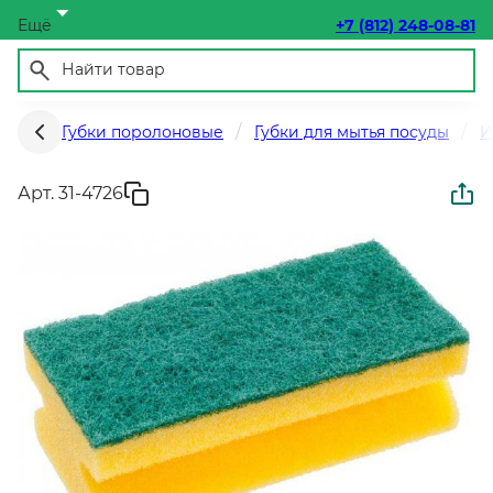
Ещё
+7 (812) 248-08-81
Губки поролоновые
Губки для мытья посуды
И
Арт. 31-4726