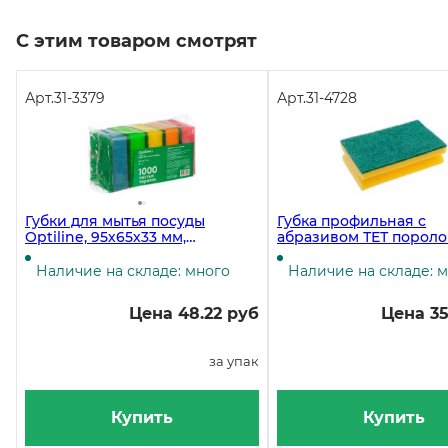
С этим товаром смотрят
Арт.
31-3379
Арт.
31-4728
Губки для мытья посуды
Губка профильная с
Optiline, 95х65х33 мм,
абразивом ТЕТ пороло
поролоновые, 5 штук
140х90х43 мм, без упа
Наличие на складе: много
Наличие на складе: 
Цена 48.22 руб
Цена 35
за упак
Купить
Купить