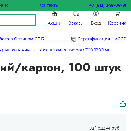
райс
Контакты
+7 (812) 248-08-81
Акции
Заказы
Вход
Корзина
бота в Оптиком СПБ
Сертификация HACCP
 крышки к ним
Касалетки размером 700-1200 мл
ий/картон, 100 штук
за 1 ед
2.41 руб