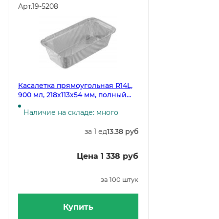
Арт.
19-5208
Касалетка прямоугольная R14L,
900 мл, 218х113х54 мм, полный
объем 940 мл, 100 штук (крышка
Наличие на складе: много
19-5209)
за 1 ед
13.38 руб
Цена 1 338 руб
за 100 штук
Купить