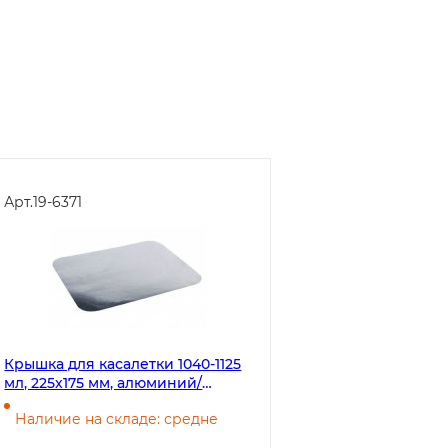
Арт.
19-6371
Крышка для касалетки 1040-1125
мл, 225х175 мм, алюминий/
картон, 100 штук (касалетка 19-
Наличие на складе: средне
6366)