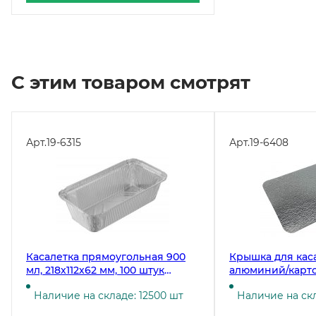
С этим товаром смотрят
Арт.
19-6315
Арт.
19-6408
Касалетка прямоугольная 900
Крышка для каса
мл, 218х112х62 мм, 100 штук
алюминий/карто
(крышка 19-6408, 19-5540)
(касалетка 19-631
Наличие на складе: 12500 шт
Наличие на скл