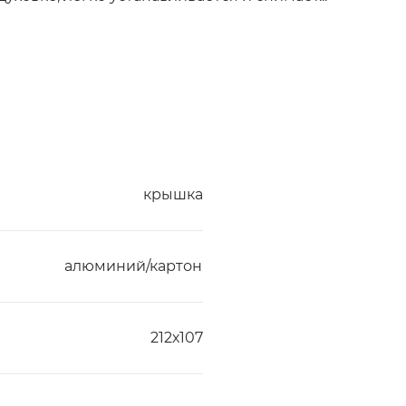
крышка
алюминий/картон
212х107