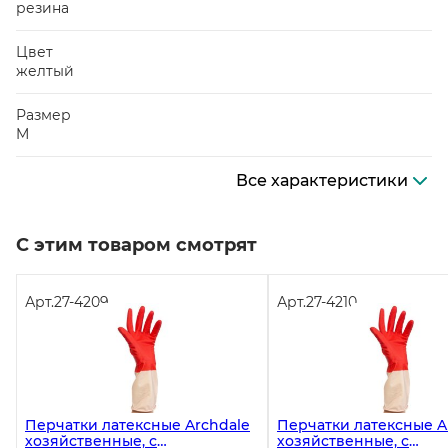
резина
Цвет
желтый
Размер
M
Все характеристики
С этим товаром смотрят
Арт.
27-4209
Арт.
27-4210
Перчатки латексные Archdale
Перчатки латексные A
хозяйственные, с
хозяйственные, с