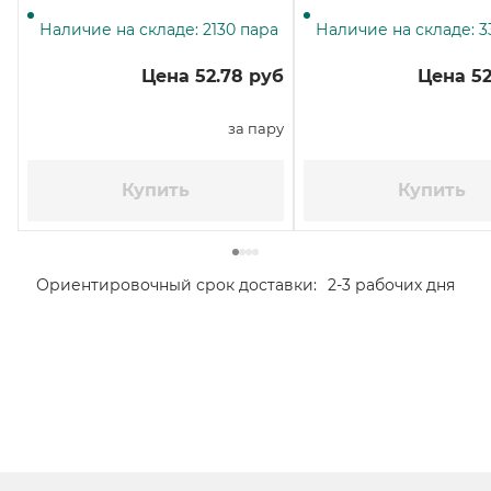
напылением, размер М,
напылением, размер L
красно-белые
красно-белые
Наличие на складе: 2130 пара
Наличие на складе: 3
Цена 52.78 руб
Цена 52
за пару
Купить
Купить
Ориентировочный срок доставки:
2-3 рабочих дня