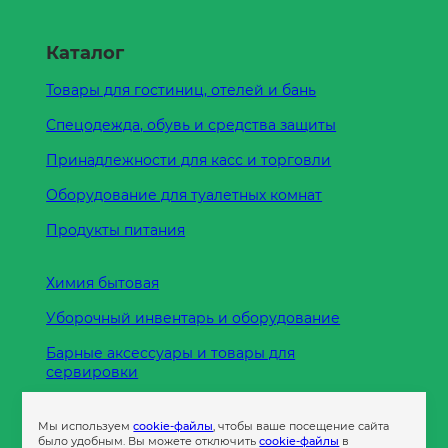
Каталог
Товары для гостиниц, отелей и бань
Спецодежда, обувь и средства защиты
Принадлежности для касс и торговли
Оборудование для туалетных комнат
Продукты питания
Химия бытовая
Уборочный инвентарь и оборудование
Барные аксессуары и товары для
сервировки
Кухонные принадлежности
Мы используем
cookie-файлы
, чтобы ваше посещение сайта
Пленка
было удобным. Вы можете отключить
cookie-файлы
в