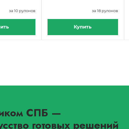
за 10 рулонов
за 18 рулонов
ить
Купить
иком СПБ
—
усство готовых решений