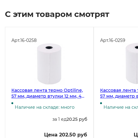
С этим товаром смотрят
Арт.
16-0258
Арт.
16-0259
Кассовая лента термо Optiline,
Кассовая лента 
57 мм, диаметр втулки 12 мм, 48
57 мм, диаметр в
г/м2
г/м2
Наличие на складе: много
Наличие на ск
за 1 ед
20.25 руб
Цена 202.50 руб
Ц