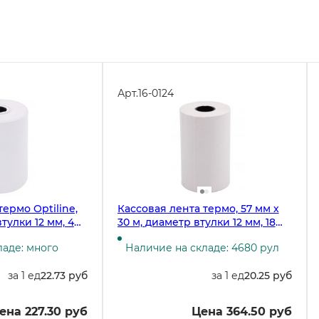
Арт.
16-0124
термо Optiline,
Кассовая лента термо, 57 мм х
тулки 12 мм, 48
30 м, диаметр втулки 12 мм, 18
рулонов в спайке
ладе: много
Наличие на складе: 4680 рул
за 1 ед
22.73 руб
за 1 ед
20.25 руб
ена 227.30 руб
Цена 364.50 руб