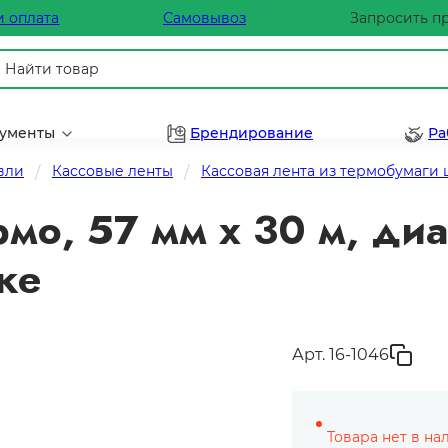
и оплата
Самовывоз
Запросить п
рументы
Брендирование
Ра
вли
Кассовые ленты
Кассовая лента из термобумаги
рмо, 57 мм х 30 м, ди
ке
Арт. 16-1046
Товара нет в на