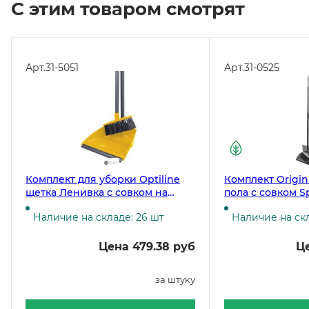
С этим товаром смотрят
Арт.
31-5051
Арт.
31-0525
Комплект для уборки Optiline
Комплект Origin
щетка Ленивка с совком на
пола с совком S
длинных ручках, желтый
серый
Наличие на складе: 26 шт
Наличие на ск
Цена 479.38 руб
Це
за штуку