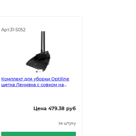
Арт.
31-5052
Комплект для уборки Optiline
щетка Ленивка с совком на
длинных ручках, черный
Цена 479.38 руб
за штуку