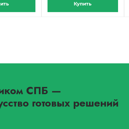
ить
Купить
иком СПБ
—
усство готовых решений