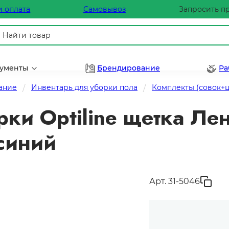
и оплата
Самовывоз
Запросить п
рументы
Брендирование
Ра
ание
Инвентарь для уборки пола
Комплекты (совок+
ки Optiline щетка Ле
синий
Арт. 31-5046