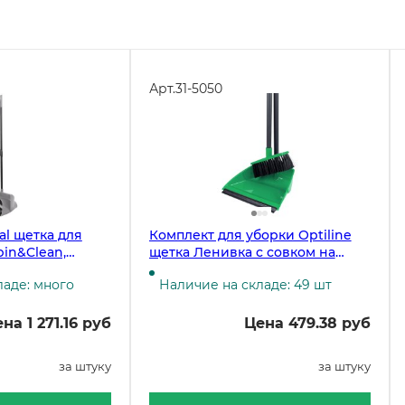
Арт.
31-5050
al щетка для
Комплект для уборки Optiline
pin&Clean,
щетка Ленивка с совком на
длинных ручках, зеленый
ладе: много
Наличие на складе: 49 шт
на 1 271.16 руб
Цена 479.38 руб
за штуку
за штуку