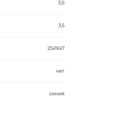
5,5
3,5
25х16х7
нет
синий