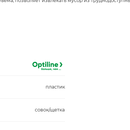
ема, позволяет извлекать мусор из труднодоступны
пластик
совок/щетка