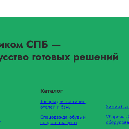
иком СПБ
—
усство готовых решений
Каталог
Товары для гостиниц,
Химия быт
отелей и бань
Уборочный
Спецодежда, обувь и
и
оборудов
средства защиты