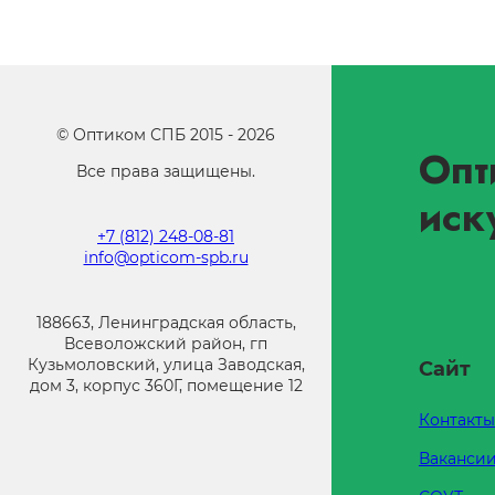
©
Оптиком СПБ
2015 -
2026
Опт
Все права защищены.
иск
+7 (812) 248-08-81
info@opticom-spb.ru
188663, Ленинградская область,
Всеволожский район, гп
Кузьмоловский, улица Заводская,
Сайт
дом 3, корпус 360Г, помещение 12
Контакты
Ваканси