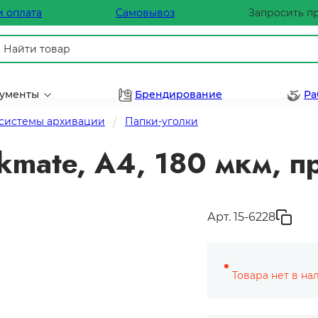
и оплата
Самовывоз
Запросить п
рументы
Брендирование
Ра
 системы архивации
Папки-уголки
kmate, А4, 180 мкм, п
Арт. 15-6228
Товара нет в на