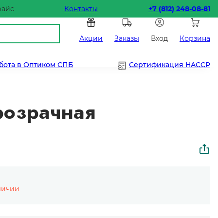
райс
Контакты
+7 (812) 248-08-81
Акции
Заказы
Вход
Корзина
бота в Оптиком СПБ
Сертификация HACCP
розрачная
личии