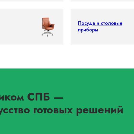
Посуда и столовые
приборы
иком СПБ
—
усство готовых решений