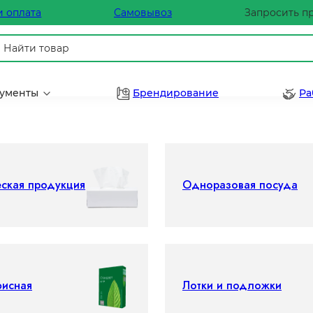
и оплата
Самовывоз
Запросить п
рументы
Брендирование
Ра
еская продукция
Одноразовая посуда
фисная
Лотки и подложки