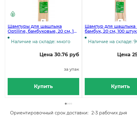
Шампуры для шашлыка
Шампур для шашлыка O
Optiline, бамбуковые, 20 см, 100
бамбук, 20 см, 100 штук
штук в упаковке
упаковке
Наличие на складе: много
Наличие на складе: 9
Цена 30.76 руб
Цена 25
за упак
Купить
Купить
Ориентировочный срок доставки:
2-3 рабочих дня