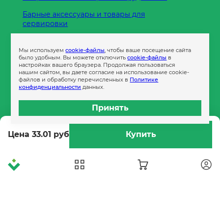
Барные аксессуары и товары для
сервировки
Кухонные принадлежности
Мы используем
cookie-файлы
, чтобы ваше посещение сайта
Пленка
было удобным. Вы можете отключить
cookie-файлы
в
настройках вашего браузера. Продолжая пользоваться
нашим сайтом, вы даете согласие на использование cookie-
файлов и обработку перечисленных в
Политике
Пакеты и сумки
конфиденциальности
данных.
Контейнеры
Принять
Бумага офисная
Цена 33.01 руб
Купить
Гигиеническая продукция
Одноразовая посуда