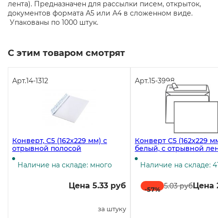
лента). Предназначен для рассылки писем, открыток,
документов формата А5 или А4 в сложенном виде.
Упакованы по 1000 штук.
С этим товаром смотрят
Арт.
14-1312
Арт.
15-3998
Конверт, С5 (162х229 мм) с
Конверт С5 (162х229 мм
отрывной полосой
белый, с отрывной лен
1000 штук
Наличие на складе: много
Наличие на складе: 4
Цена 5.33 руб
Цена 
5.03 руб
-57
%
за штуку