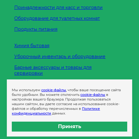
Принадлежности для касс и торговли
Оборудование для туалетных комнат
Продукты питания
Химия бытовая
Уборочный инвентарь и оборудование
Барные аксессуары и товары для
сервировки
Кухонные принадлежности
Мы используем
cookie-файлы
, чтобы ваше посещение сайта
Пленка
было удобным. Вы можете отключить
cookie-файлы
в
настройках вашего браузера. Продолжая пользоваться
нашим сайтом, вы даете согласие на использование cookie-
файлов и обработку перечисленных в
Политике
Пакеты и сумки
конфиденциальности
данных.
Контейнеры
Принять
Бумага офисная