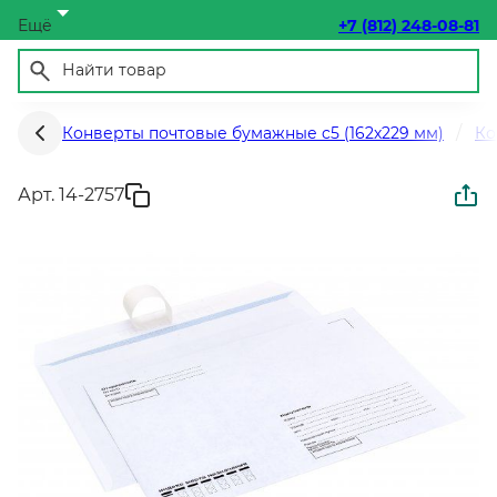
Ещё
+7 (812) 248-08-81
Конверты почтовые бумажные c5 (162х229 мм)
Ко
Арт. 14-2757