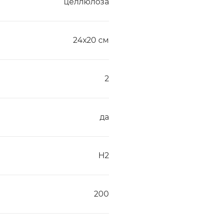
целлюлоза
24х20 см
2
да
Н2
200