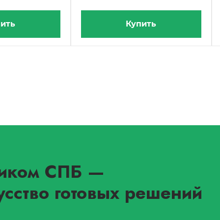
ить
Купить
иком СПБ
—
усство готовых решений