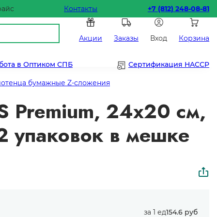
райс
Контакты
+7 (812) 248-08-81
Акции
Заказы
Вход
Корзина
бота в Оптиком СПБ
Сертификация HACCP
отенца бумажные Z-сложения
 Premium, 24х20 см,
12 упаковок в мешке
за 1 ед
154.6 руб