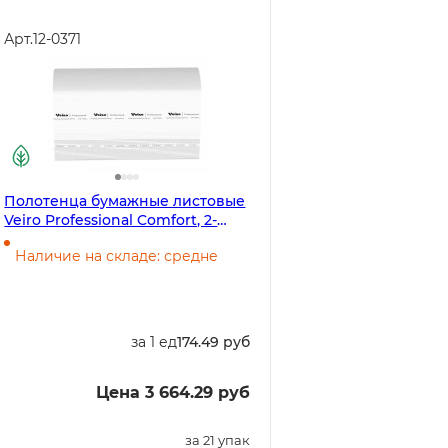
Арт.
12-0371
Полотенца бумажные листовые
Veiro Professional Comfort, 2-
слойные, Z-сложения, белые,
Наличие на складе: средне
200 листов в упаковке
за 1 ед
174.49 руб
Цена 3 664.29 руб
за 21 упак