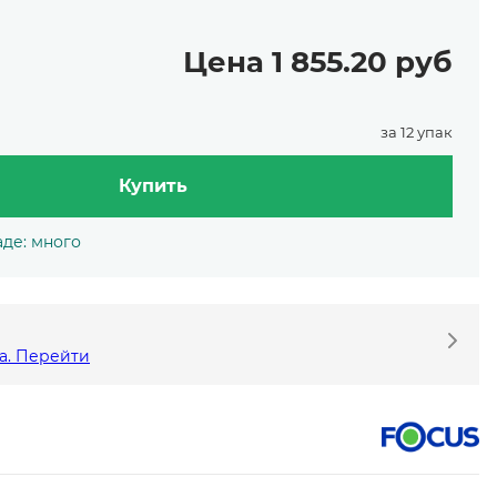
Цена 1 855.20 руб
за 12 упак
Купить
аде: много
а. Перейти