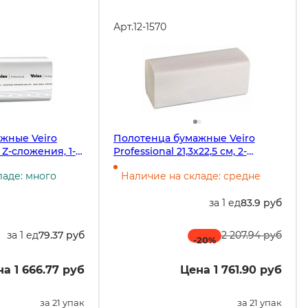
Арт.
12-1570
жные Veiro
Полотенца бумажные Veiro
, Z-сложения, 1-
Professional 21,3х22,5 см, 2-
,5 см, 200
слойные, Z-сложения, 190
ладе: много
Наличие на складе: средне
1 упаковка в
листов в упаковке, белые,
целлюлоза, 21 упаковка в коробе
за 1 ед
83.9 руб
за 1 ед
79.37 руб
2 207.94 руб
-20
%
а 1 666.77 руб
Цена 1 761.90 руб
за 21 упак
за 21 упак